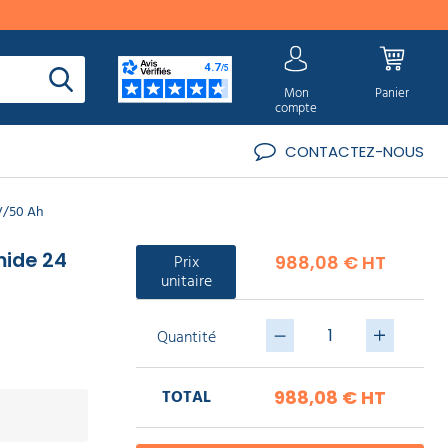
Mon
Panier
compte
CONTACTEZ-NOUS
 V/50 Ah
mide 24
Prix
988,08 € HT
unitaire
Quantité
TOTAL
988,08 €
HT