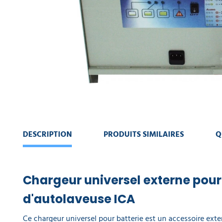
ICA
MACHINE
DE
NETTOYAGE
CONTINUER
MA
COLLECTE
COMMANDE
DES
DÉCHETS
VOIR
MON
PANIER
AMÉNAGEMENT
INTÉRIEUR
AMÉNAGEMENT
DESCRIPTION
PRODUITS SIMILAIRES
Q
EXTÉRIEUR
ART
DE
Chargeur universel externe pour
LA
TABLE
d'autolaveuse ICA
Ce chargeur universel pour batterie est un accessoire exte