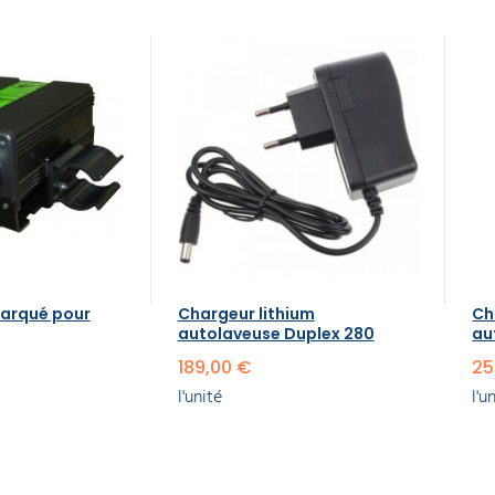
arqué pour
Chargeur lithium
Ch
autolaveuse Duplex 280
au
189,00 €
25
l'unité
l'u