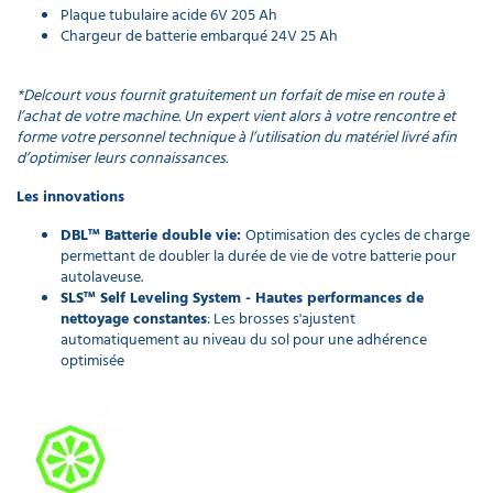
Plaque tubulaire acide 6V 205 Ah
CT15 / 70 /
Chargeur de batterie embarqué 24V 25 Ah
90 / 110
213,00 €
l'unité
*Delcourt vous fournit gratuitement un forfait de mise en route à
l’achat de votre machine. Un expert vient alors à votre rencontre et
Brosse
forme votre personnel technique à l’utilisation du matériel livré afin
tynex pour
d’optimiser leurs connaissances.
autolaveuse
Les innovations
CT70 / 90 /
110
DBL™ Batterie double vie:
Optimisation des cycles de charge
330,00 €
permettant de doubler la durée de vie de votre batterie pour
l'unité
autolaveuse.
SLS™ Self Leveling System - Hautes performances de
Kit
nettoyage constantes
: Les brosses s'ajustent
aspiration
automatiquement au niveau du sol pour une adhérence
pour
optimisée
autolaveuse
124,00 €
l'unité
Brosse