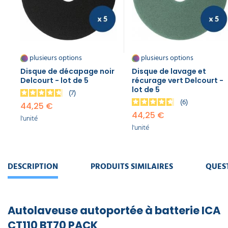
autolaveuse
CT100 BT85
/ 110ECS
99,90 €
l'unité
plusieurs options
plusieurs options
Gyrophare
Disque de décapage noir
Disque de lavage et
pour
Delcourt - lot de 5
récurage vert Delcourt -
lot de 5
autolaveuse
7
CT110
6
44,25 €
229,00 €
44,25 €
l'unité
l'unité
l'unité
Lamelle
arrière
suceur XL
DESCRIPTION
PRODUITS SIMILAIRES
QUES
pour
autolaveuse
CT110 BT85
/ 110 ECS
Autolaveuse autoportée à batterie ICA
111,00 €
l'unité
CT110 BT70 PACK