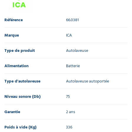
nylon pour
autolaveuse
CT70 / 80 /
100 / 110
Référence
66.0381
175,00 €
l'unité
Marque
ICA
Brosse
nylon pour
Type de produit
Autolaveuse
autolaveuse
CT100 / 110
Alimentation
Batterie
146,00 €
l'unité
Type d'autolaveuse
Autolaveuse autoportée
Éco dose
pour
Niveau sonore (Db)
75
autolaveuse
CT110
1 095,00 €
Garantie
2 ans
l'unité
Poids à vide (Kg)
336
Panier à