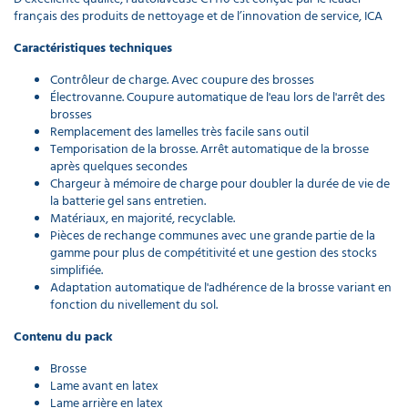
français des produits de nettoyage et de l’innovation de service, ICA
suceur pour
autolaveuse
Caractéristiques techniques
CT55 / 70 /
90 / 100 /
Contrôleur de charge. Avec coupure des brosses
110
Électrovanne. Coupure automatique de l'eau lors de l'arrêt des
70,20 €
brosses
l'unité
Remplacement des lamelles très facile sans outil
Temporisation de la brosse. Arrêt automatique de la brosse
après quelques secondes
Lamelle
Chargeur à mémoire de charge pour doubler la durée de vie de
arrière
la batterie gel sans entretien.
suceur pour
Matériaux, en majorité, recyclable.
autolaveuse
Pièces de rechange communes avec une grande partie de la
CT55 / 70 /
gamme pour plus de compétitivité et une gestion des stocks
90 / 100 /
simplifiée.
110
Adaptation automatique de l'adhérence de la brosse variant en
69,90 €
fonction du nivellement du sol.
l'unité
Contenu du pack
Porte
Brosse
disque
Lame avant en latex
pour
Lame arrière en latex
autolaveuse