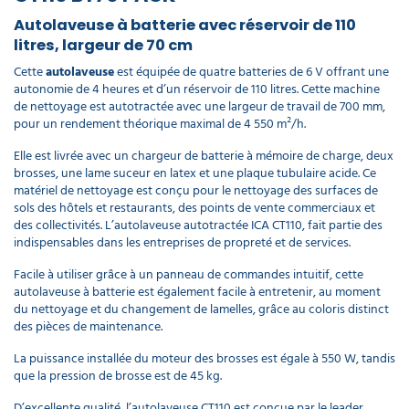
Autolaveuse à batterie avec réservoir de 110
Chargeur
litres, largeur de 70 cm
embarqué
Cette
autolaveuse
est équipée de quatre batteries de 6 V offrant une
kit
autonomie de 4 heures et d’un réservoir de 110 litres. Cette machine
adaptation
de nettoyage est autotractée avec une largeur de travail de 700 mm,
pour
pour un rendement théorique maximal de 4 550 m²/h.
autolaveuse
CT110
Elle est livrée avec un chargeur de batterie à mémoire de charge, deux
999,00 €
brosses, une lame suceur en latex et une plaque tubulaire acide. Ce
l'unité
matériel de nettoyage est conçu pour le nettoyage des surfaces de
sols des hôtels et restaurants, des points de vente commerciaux et
Porte
des collectivités. L’autolaveuse autotractée ICA CT110, fait partie des
disque
indispensables dans les entreprises de propreté et de services.
pour
Facile à utiliser grâce à un panneau de commandes intuitif, cette
autolaveuse
autolaveuse à batterie est également facile à entretenir, au moment
CT90 / 100
du nettoyage et du changement de lamelles, grâce au coloris distinct
/ 110
des pièces de maintenance.
249,00 €
l'unité
La puissance installée du moteur des brosses est égale à 550 W, tandis
que la pression de brosse est de 45 kg.
Lamelle
D’excellente qualité, l’autolaveuse CT110 est conçue par le leader
avant