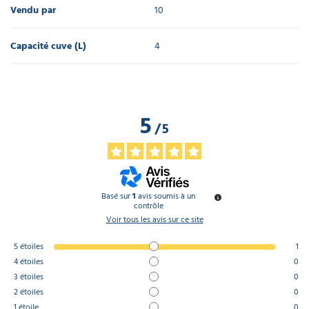
Vendu par
10
Capacité cuve (L)
4
5
/
5
Basé sur
1
avis soumis à un
contrôle
Voir tous les avis sur ce site
5
étoiles
1
4
étoiles
0
3
étoiles
0
2
étoiles
0
1
étoile
0