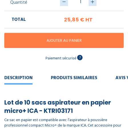
piscine
Quantité
Nettoyeur
professionnel
Aspirateur
vapeur
Numatic
Cotte
TOTAL
25,85 €
HT
à
Anti-
Doseur
bretelles
nuisibles
Sac
lave
aspirateur
vaisselle
professionnel
AJOUTER AU PANIER
Nettoyants
bureautique
Accessoires
aspirateur
professionnel
?
Paiement sécurisé
Nettoyants
voiture
DESCRIPTION
PRODUITS SIMILAIRES
AVIS 
Lot de 10 sacs aspirateur en papier
micro+ ICA - KTRI03171
Ce sac en papier est compatible avec l’aspirateur à poussière
professionnel compact Micro+ de la marque ICA. Cet accessoire pour