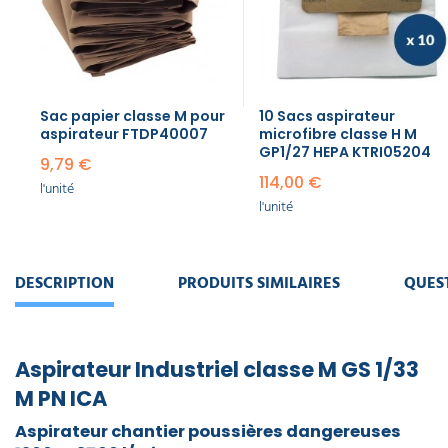
15,76 €
l'unité
Coude
plastique
Sac papier classe M pour
10 Sacs aspirateur
avec
aspirateur FTDP40007
microfibre classe H M
régulateur
GP1/27 HEPA KTRI05204
d'air pour
9,79 €
aspirateur
114,00 €
l'unité
Ø35mm
l'unité
14,21 €
l'unité
DESCRIPTION
PRODUITS SIMILAIRES
QUES
Coude
avec
régulateur
pour
aspirateur
Aspirateur Industriel classe M GS 1/33
12,15 €
M PN ICA
l'unité
Aspirateur chantier poussières dangereuses