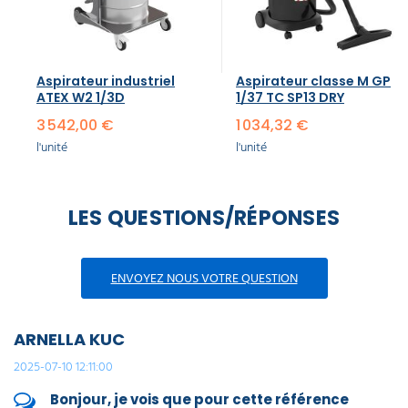
Aspirateur industriel
Aspirateur classe M GP
ATEX W2 1/3D
1/37 TC SP13 DRY
3 542,00 €
1 034,32 €
l'unité
l'unité
LES QUESTIONS/RÉPONSES
ENVOYEZ NOUS VOTRE QUESTION
ARNELLA KUC
2025-07-10 12:11:00
Bonjour, je vois que pour cette référence