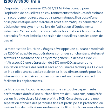
Suceur
1200 W 3500 l/min
réducteur
L’aspirateur professionnel ICA GS 1/33 M PN est conçu pour
pour
l’aspiration de poussières en environnements techniques nécessitant
aspirateur
un raccordement direct aux outils pneumatiques. Il dispose d’une
31,52 €
prise pneumatique avec marche et arrêt automatiques permettant le
l'unité
déclenchement synchronisé lors de l’utilisation d’équipements
industriels. Cette configuration améliore la captation à la source des
particules fines et limite la dispersion de poussières dans les zones de
Couvercle
travail.
perceuse
pour
La motorisation à turbine 2 étages développe une puissance maximale
aspirateur
de 1200 W, adaptée aux opérations continues sur chantiers, ateliers et
MPVR11542
secteurs de maintenance. Le système génère un débit d’air de 210
26,78 €
m³/h associé à une dépression de 2470 mmH2O, assurant une
l'unité
aspiration efficace des résidus secs et poussières techniques. La cuve
en inox offre une capacité totale de 33 litres, dimensionnée pour les
Cable
interventions régulières tout en conservant un format compact
d'aspirateur
facilitant les déplacements.
détachable
La filtration multicouche repose sur une cartouche papier haute
12m
performance dotée d’une surface filtrante de 10 500 cm², complétée
MECB01842
par un filtre de classe M et un préfiltre PCB. Ce système assure une
89,51 €
séparation efficace des particules fines et participe à la protection du
l'unité
moteur lors des utilisations prolongées. La filtration à plusieurs phases