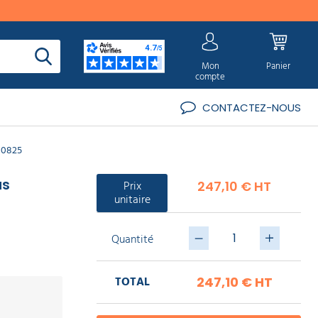
Mon
Panier
compte
CONTACTEZ-NOUS
00825
us
Prix
247,10 € HT
unitaire
Quantité
TOTAL
247,10 €
HT