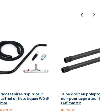
t accessoires aspirateur
Tube droit en polypropylèn
dustriel antistatiques WD Ø
noir pour aspirateur 50cm
 mm
Ø35mm x 2
5,00 €
15,76 €