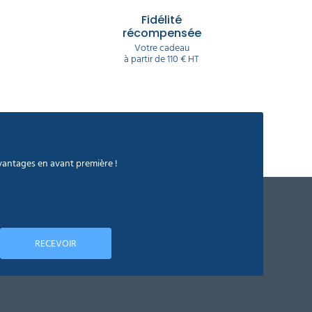
Fidélité
récompensée
Votre cadeau
à partir de 110 € HT
avantages en avant première !
RECEVOIR