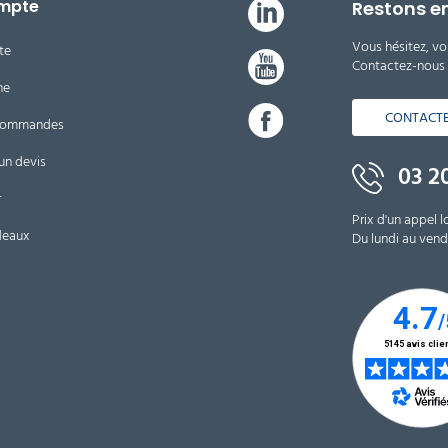
mpte
Restons e
Vous hésitez, vo
te
Contactez-nous d
ne
CONTACT
 commandes
un devis
03 20
r
Prix d'un appel l
deaux
Du lundi au vendr