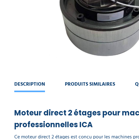
CONTINUER
MACHINE
MA
DE
COMMANDE
NETTOYAGE
VOIR
COLLECTE
MON
DES
PANIER
DÉCHETS
AMÉNAGEMENT
INTÉRIEUR
AMÉNAGEMENT
DESCRIPTION
PRODUITS SIMILAIRES
Q
EXTÉRIEUR
ART
DE
Moteur direct 2 étages pour ma
LA
TABLE
professionnelles ICA
Ce moteur direct 2 étages est conçu pour les machines pr