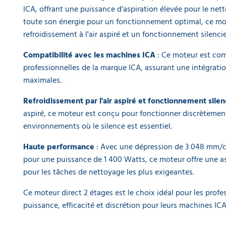
EQUIPEMENT
DE
ICA, offrant une puissance d'aspiration élevée pour le netto
PROTECTION
toute son énergie pour un fonctionnement optimal, ce mot
INDIVIDUELLE
refroidissement à l'air aspiré et un fonctionnement silenci
GAMME
Compatibilité avec les machines ICA
: Ce moteur est com
ÉCOLOGIQUE
professionnelles de la marque ICA, assurant une intégratio
maximales.
PROMOS
Refroidissement par l'air aspiré et fonctionnement sile
aspiré, ce moteur est conçu pour fonctionner discrètemen
environnements où le silence est essentiel.
Haute performance
: Avec une dépression de 3 048 mm/ce 
pour une puissance de 1 400 Watts, ce moteur offre une as
pour les tâches de nettoyage les plus exigeantes.
Ce moteur direct 2 étages est le choix idéal pour les prof
puissance, efficacité et discrétion pour leurs machines ICA