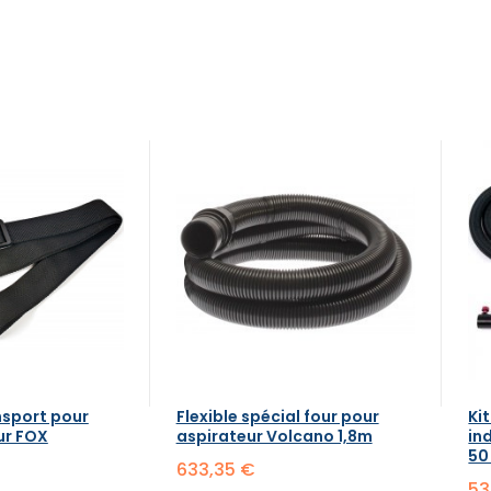
nsport pour
Flexible spécial four pour
Ki
ur FOX
aspirateur Volcano 1,8m
in
50
633,35 €
53