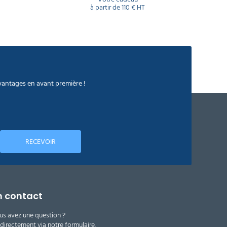
à partir de 110 € HT
avantages en avant première !
RECEVOIR
n contact
us avez une question ?
irectement via notre formulaire.