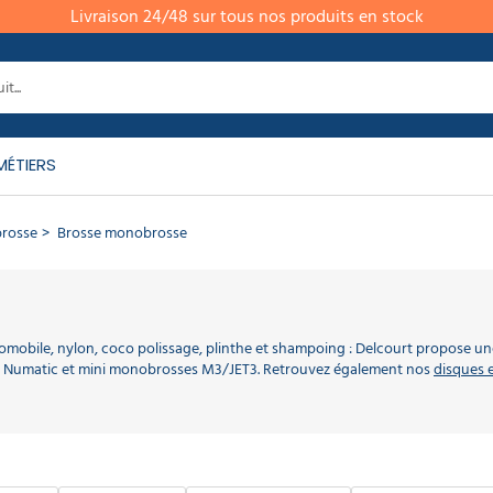
Livraison 24/48 sur tous nos produits en stock
MÉTIERS
brosse
Brosse monobrosse
utomobile, nylon, coco polissage, plinthe et shampoing : Delcourt propos
3, Numatic et mini monobrosses M3/JET3. Retrouvez également nos
disques 
osse : quand utiliser une brosse ?
 qui s'installent à la place l'un de l'autre sous le plateau de la monobrosse.