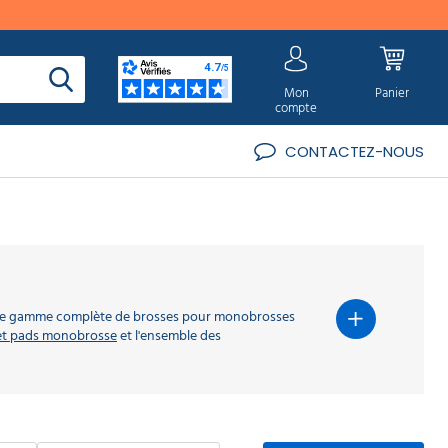
Mon
Panier
compte
CONTACTEZ-NOUS
e une gamme complète de brosses pour monobrosses
et pads monobrosse
et l'ensemble des
 Ils ne sont pas interchangeables : chacun répond à