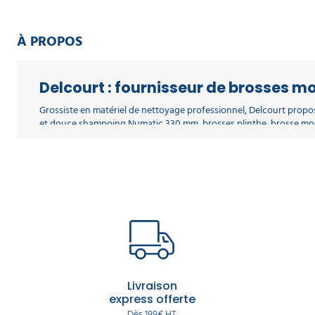
À PROPOS
Delcourt : fournisseur de brosses m
Grossiste en matériel de nettoyage professionnel, Delcourt pro
et douce shampoing Numatic 330 mm, brosses plinthe, brosse moq
La gamme monobrosse Delcourt
Disques et pads monobrosse
— code couleur standard, pad
Monobrosses professionnelles
— basse vitesse, haute vites
Produits nettoyants monobrosse
— détergents shampoing, 
Tarifs grossiste, livraison 24/48 h
Tarifs professionnels accessibles sans minimum de commande. Livr
Livraison
express offerte
Dès 199€ HT