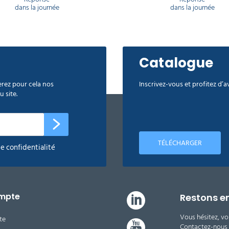
dans la journée
dans la journée
Catalogue
rez pour cela nos
Inscrivez-vous et profitez d’
 site.
TÉLÉCHARGER
de confidentialité
mpte
Restons e
Vous hésitez, vo
te
Contactez-nous d