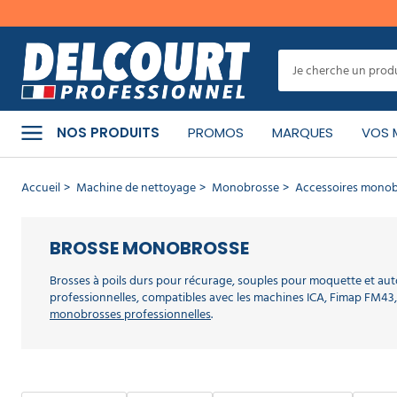
MENU
CATÉGORIES
NOS PRODUITS
PROMOS
MARQUES
VOS 
PRODUITS
Accueil
Machine de nettoyage
Monobrosse
Accessoires mono
NETTOYANTS
MATÉRIEL
BROSSE MONOBROSSE
DE
NETTOYAGE
Brosses à poils durs pour récurage, souples pour moquette et a
professionnelles, compatibles avec les machines ICA, Fimap FM4
monobrosses professionnelles
.
MACHINE
DE
Brosse monobrosse ou disque monobr
NETTOYAGE
Le disque (pad) et la brosse sont deux types d'accessoires distincts
des applications différentes.