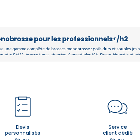
onobrosse pour les professionnels</h2
pose une gamme complète de brosses monobrosse : poils durs et souples (m
uette FM43, brosse tynex abrasive. Compatibles ICA, Fimap, Numatic et mi
s diamant, mélamine, microfibre, cristallisation.
se, orbital, ICA, Fimap et Numatic.
cristallisants et produits d'entretien.
aison sous 24 à 48 h partout en France métropolitaine.
Devis
Service
personnalisés
client dédié
Réponse
Réponse