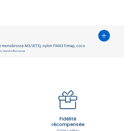
ini monobrosse M3/JET3), nylon FM43 Fimap, coco
ni monobrosse.
Fidélité
récompensée
Votre cadeau