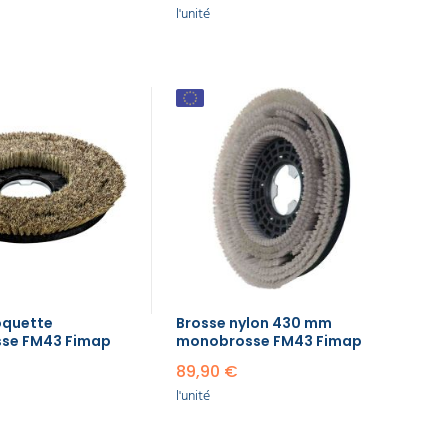
r sa durée de vie.
l'unité
cides. Les brosses en coco naturelle sont sensibles
s
produits nettoyants monobrosse
spécifiquement
rateur
.
oquette
Brosse nylon 430 mm
se FM43 Fimap
monobrosse FM43 Fimap
89,90 €
l'unité