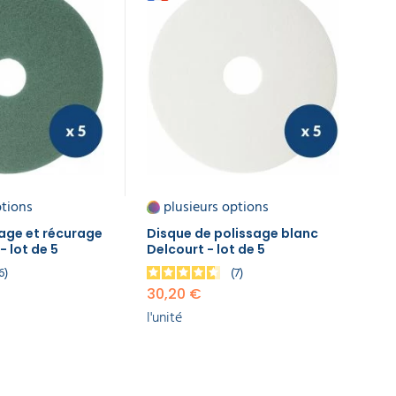
ptions
plusieurs options
age et récurage
Disque de polissage blanc
- lot de 5
Delcourt - lot de 5
6
7
30,20 €
l'unité