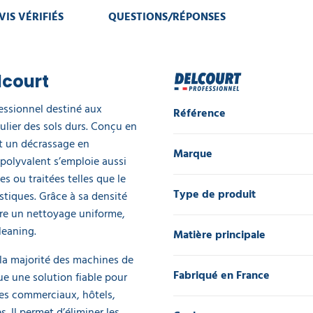
VIS VÉRIFIÉS
QUESTIONS/RÉPONSES
lcourt
essionnel destiné aux
Référence
ulier des sols durs. Conçu en
it un décrassage en
Marque
polyvalent s’emploie aussi
s ou traitées telles que le
Type de produit
stiques. Grâce à sa densité
ure un nettoyage uniforme,
leaning.
Matière principale
la majorité des machines de
Fabriqué en France
e une solution fiable pour
es commerciaux, hôtels,
. Il permet d’éliminer les