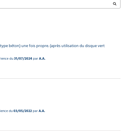
(type béton) une fois propre. (après utilisation du disque vert 
érience du
31/07/2024
par
A.A.
rience du
03/05/2022
par
A.A.