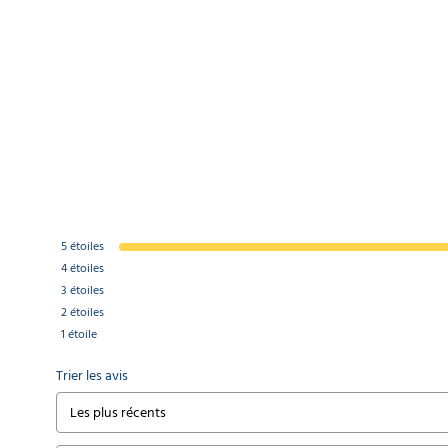
5
étoiles
4
étoiles
3
étoiles
2
étoiles
1
étoile
Trier les avis