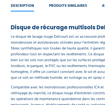
- lot de 5
DESCRIPTION
PRODUITS SIMILAIRES
A
30,20 €
l'unité
Disque de récurage multisols De
Le disque de lavage rouge Delcourt est un accessoire prof
monobrosses et autolaveuses utilisées pour l’entretien rég
fibres synthétiques non tissées de haute qualité, il garant
profondeur tout en respectant les revêtements. Ce disque 
bien sur les sols non protégés que sur les surfaces protégée
linoléum, le parquet, le PVC ou les revêtements thermopla
homogène, il offre un contact constant avec le sol et ass
que ce soit en méthode humide, en lustrage ou en spray c
Compatible avec les monobrosses professionnelles ICA et 
nettoyage du marché, ce disque rouge d’entretien constitu
les opérations de maintenance quotidienne dans les centr
restaurants, bureaux, établissements de santé ou industries