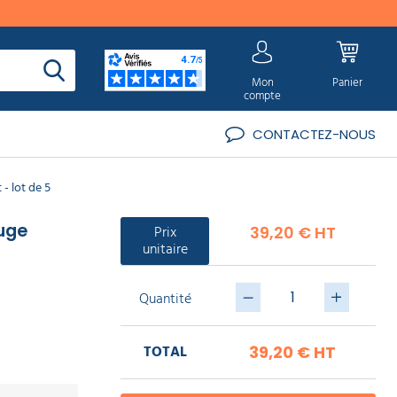
Mon
Panier
compte
CONTACTEZ-NOUS
- lot de 5
uge
Prix
39,20 € HT
unitaire
Quantité
TOTAL
39,20 €
HT