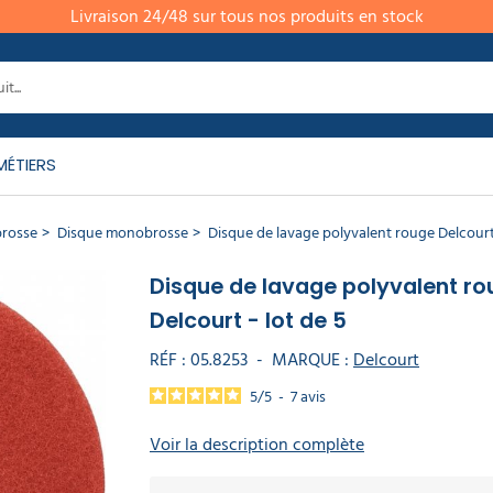
Livraison 24/48 sur tous nos produits en stock
MÉTIERS
brosse
Disque monobrosse
Disque de lavage polyvalent rouge Delcourt 
Disque de lavage polyvalent ro
Delcourt - lot de 5
RÉF :
05.8253
-
MARQUE :
Delcourt
5
/
5
-
7
avis
Voir la description complète