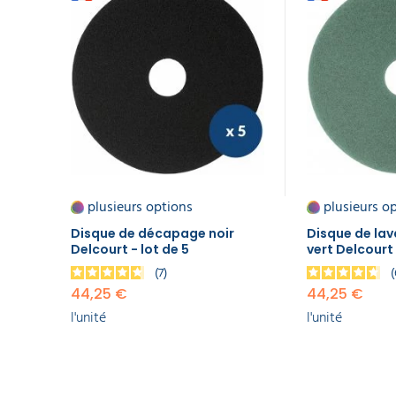
ART
Delcourt
DE
- lot de 5
LA
TABLE
44,25 €
l'unité
GAMME
Disque
ÉCOLOGIQUE
de
lavage
et
PROMOS
récurage
vert
Delcourt
plusieurs options
plusieurs o
- lot de
Disque de décapage noir
Disque de lav
5
Delcourt - lot de 5
vert Delcourt 
44,25 €
l'unité
7
44,25 €
44,25 €
l'unité
l'unité
Disque
de
polissage
blanc
Delcourt