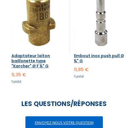
Adaptateur laiton
Embout inox push pull Ø F
baillonette type
¼" G
"Karcher" Ø F ¼" G
11,85 €
9,35 €
l'unité
l'unité
LES QUESTIONS/RÉPONSES
ENVOYEZ NOUS VOTRE QUESTION