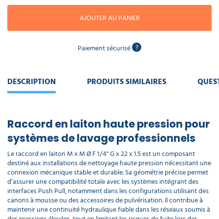
piscine
Nettoyeur
professionnel
Aspirateur
vapeur
Numatic
AJOUTER AU PANIER
Cotte
à
Anti-
Doseur
bretelles
nuisibles
Sac
lave
?
Paiement sécurisé
aspirateur
vaisselle
professionnel
Nettoyants
bureautique
DESCRIPTION
PRODUITS SIMILAIRES
QUES
Accessoires
aspirateur
professionnel
Nettoyants
voiture
Raccord en laiton haute pression pour
systèmes de lavage professionnels
Le raccord en laiton M x M Ø F 1/4'' G x 22 x 1.5 est un composant
destiné aux installations de nettoyage haute pression nécessitant une
connexion mécanique stable et durable. Sa géométrie précise permet
d’assurer une compatibilité totale avec les systèmes intégrant des
interfaces Push Pull, notamment dans les configurations utilisant des
canons à mousse ou des accessoires de pulvérisation. Il contribue à
maintenir une continuité hydraulique fiable dans les réseaux soumis à
des pressions élevées, tout en limitant les risques de fuite lors des