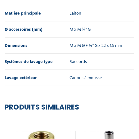
Matière principale
Laiton
Ø accessoires (mm)
M x M ¼" G
Dimensions
M x M Ø F ¼" G x 22 x 1.5 mm
Systèmes de lavage type
Raccords
Lavage extérieur
Canons à mousse
PRODUITS SIMILAIRES