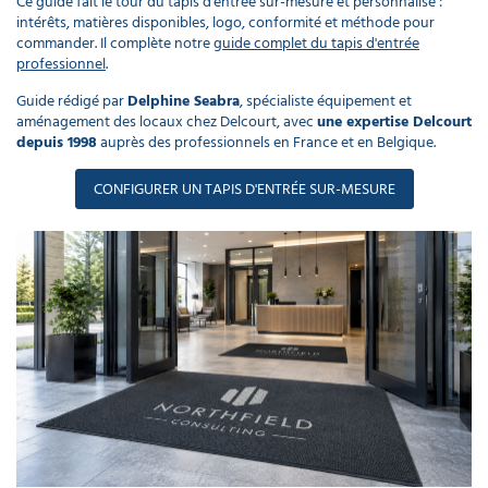
Ce guide fait le tour du tapis d'entrée sur-mesure et personnalisé :
piscine
Nettoyeur
professionnel
intérêts, matières disponibles, logo, conformité et méthode pour
Aspirateur
vapeur
Numatic
commander. Il complète notre
guide complet du tapis d'entrée
Cotte
professionnel
.
à
Anti-
Doseur
bretelles
nuisibles
Sac
Guide rédigé par
Delphine Seabra
, spécialiste équipement et
lave
aspirateur
vaisselle
aménagement des locaux chez Delcourt, avec
une expertise Delcourt
professionnel
depuis 1998
auprès des professionnels en France et en Belgique.
Nettoyants
bureautique
Accessoires
CONFIGURER UN TAPIS D'ENTRÉE SUR-MESURE
aspirateur
professionnel
Nettoyants
voiture