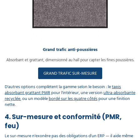
Grand trafic anti-poussières
Absorbant et grattant, dimensionné au hall pour capter les fines poussières.
GRAND TRAFIC SUR-MESURE
D'autres options complètent la gamme selon le besoin : le
tapis
absorbant grattant PMR
pour l'intérieur, une version
ultra-absorbante
recyclée
, ou un modèle
bordé sur les quatre côtés
pour une finition
nette.
4. Sur-mesure et conformité (PMR,
feu)
Le sur-mesure n'exonère pas des obligations d'un ERP — il aide même