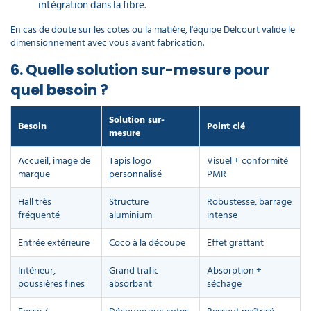
intégration dans la fibre.
En cas de doute sur les cotes ou la matière, l'équipe Delcourt valide le
dimensionnement avec vous avant fabrication.
6. Quelle solution sur-mesure pour
quel besoin ?
Solution sur-
Besoin
Point clé
mesure
Accueil, image de
Tapis logo
Visuel + conformité
marque
personnalisé
PMR
Hall très
Structure
Robustesse, barrage
fréquenté
aluminium
intense
Entrée extérieure
Coco à la découpe
Effet grattant
Intérieur,
Grand trafic
Absorption +
poussières fines
absorbant
séchage