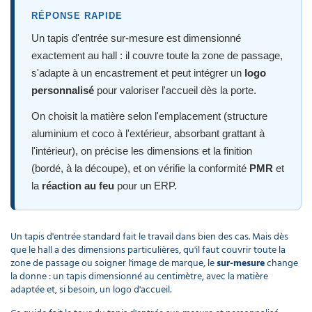
déchet
poubelle
DE
Infirmerie
Nettoyants
laveur
électoral
balais
professionnel
Canon
Lavette
déchets
LA
extérieur
de
RÉPONSE RAPIDE
Récurage
à
microfibre
Chasuble
lourds
TABLE
vitres
et
mousse
professionnel
tablier
Porte
débouchage
Un tapis d'entrée sur-mesure est dimensionné
serviette
Matériel
Panneau
Pelle
Aspirateur
écologique
mural
cordiste
Nettoyants
d'affichage
balayette
professionnel
exactement au hall : il couvre toute la zone de passage,
Sacs
sanitaires
GAMME
hôtel
Monobrosse
Matériel
Sweat
médicaux
s'adapte à un encastrement et peut intégrer un
logo
ÉCOLOGIQUE
nettoyage
de
DASRI
voiture
travail
personnalisé
pour valoriser l'accueil dès la porte.
Mouchoir
Masque
Purificateur
en
respiratoire
Soin
d'air
Aspirateur
Pistolet
papier​
du
classe
PROMOS
On choisit la matière selon l'emplacement (structure
nettoyage
linge
M
voiture
Eponge
Polaire
aluminium et coco à l'extérieur, absorbant grattant à
cuisine
de
Accessoires
professionnelle
travail
Produit
EPI
l'intérieur), on précise les dimensions et la finition
d'accueil
Nettoyants
Aspirateur
Lave
(bordé, à la découpe), et on vérifie la conformité
PMR
et
hotel
Ecolabel
classe
auto
H
Parka
la
réaction au feu
pour un ERP.
de
travail​
Lingette
Javel
Enrouleur
main
professionnel
Aspirateur
et
ATEX
tuyau
Un tapis d'entrée standard fait le travail dans bien des cas. Mais dès
Chaussette
que le hall a des dimensions particulières, qu'il faut couvrir toute la
de
Produit
zone de passage ou soigner l'image de marque, le
sur-mesure
change
travail
droguerie
Aspirateur
Destructeur
la donne : un tapis dimensionné au centimètre, avec la matière
poussières
d'insectes
dangereuses
adaptée et, si besoin, un logo d'accueil.
Gilet
Produit
fluorescent