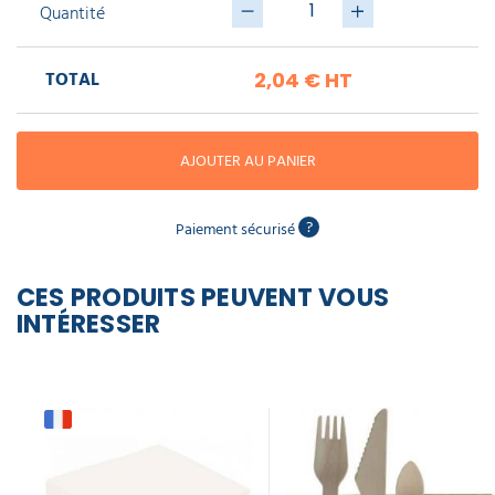
piscine
Quantité
Nettoyeur
professionnel
Aspirateur
vapeur
Numatic
Cotte
à
TOTAL
2,04 €
HT
Anti-
Doseur
bretelles
nuisibles
Sac
lave
aspirateur
vaisselle
professionnel
Nettoyants
AJOUTER AU PANIER
bureautique
Accessoires
aspirateur
professionnel
?
Paiement sécurisé
Nettoyants
voiture
CES PRODUITS PEUVENT VOUS
INTÉRESSER