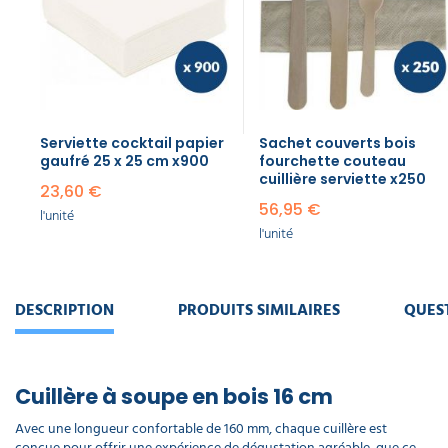
Serviette cocktail papier
Sachet couverts bois
gaufré 25 x 25 cm x900
fourchette couteau
cuillière serviette x250
23,60 €
56,95 €
l'unité
l'unité
DESCRIPTION
PRODUITS SIMILAIRES
QUES
Cuillère à soupe en bois 16 cm
Avec une longueur confortable de 160 mm, chaque cuillère est
conçue pour offrir une expérience de dégustation agréable, que ce