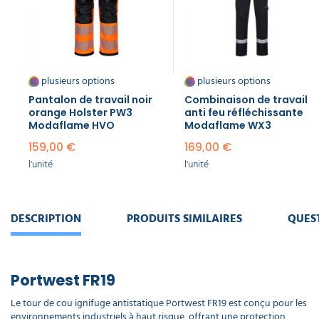
électrostatique
Modaflame
SK20
23,90 €
l'unité
plusieurs options
plusieurs options
Pantalon de travail noir
Combinaison de travail
orange Holster PW3
anti feu réfléchissante
Modaflame HVO
Modaflame WX3
159,00 €
169,00 €
l'unité
l'unité
DESCRIPTION
PRODUITS SIMILAIRES
QUES
Portwest FR19
Le tour de cou ignifuge antistatique Portwest FR19 est conçu pour les
environnements industriels à haut risque, offrant une protection