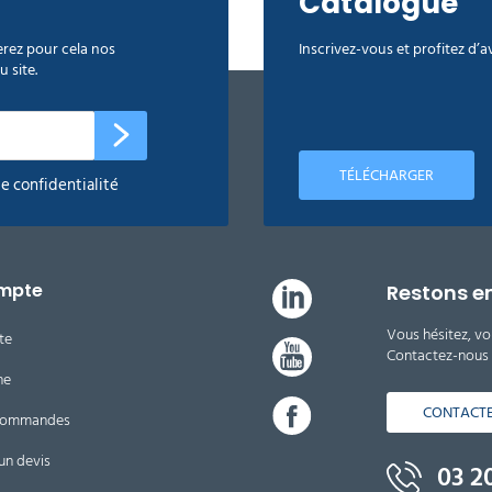
Catalogue
rez pour cela nos
Inscrivez-vous et profitez d’
 site.
TÉLÉCHARGER
de confidentialité
mpte
Restons e
Vous hésitez, vo
te
Contactez-nous d
ne
CONTACT
 commandes
un devis
03 20