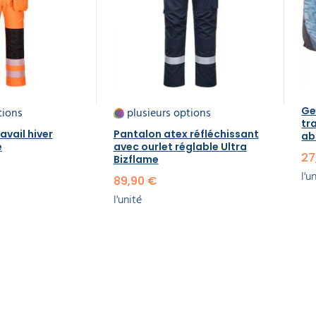
tions
plusieurs options
Ge
tra
avail hiver
Pantalon atex réfléchissant
ab
é
avec ourlet réglable Ultra
27
Bizflame
l'u
89,90 €
l'unité