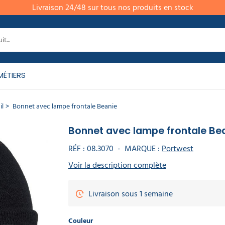
Livraison 24/48 sur tous nos produits en stock
MÉTIERS
il
Bonnet avec lampe frontale​ Beanie
Bonnet avec lampe frontale​ Be
RÉF :
08.3070
-
MARQUE :
Portwest
Voir la description complète
Livraison sous 1 semaine
Couleur