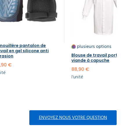
nouillère pantalon de
plusieurs options
vail en gel silicone​ anti
Blouse de travail porteur d
rasion
viande​ à capuche
,90 €
88,90 €
nité
l'unité
ENVOYEZ NOUS VOTRE QUESTION