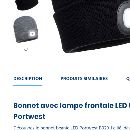
:
MACHINE
Portwest
DE
NETTOYAGE
CONTINUER
MA
COLLECTE
DES
COMMANDE
DÉCHETS
VOIR
MON
AMÉNAGEMENT
PANIER
INTÉRIEUR
AMÉNAGEMENT
DESCRIPTION
PRODUITS SIMILAIRES
Q
EXTÉRIEUR
EQUIPEMENT
DE
Bonnet avec lampe frontale LED
PROTECTION
INDIVIDUELLE
Portwest
Découvrez le bonnet beanie LED Portwest B029, l’allié idéa