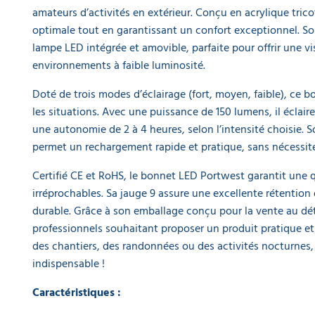
ART
DE
amateurs d’activités en extérieur. Conçu en acrylique trico
LA
optimale tout en garantissant un confort exceptionnel. So
TABLE
lampe LED intégrée et amovible, parfaite pour offrir une v
environnements à faible luminosité.
GAMME
ÉCOLOGIQUE
Doté de trois modes d’éclairage (fort, moyen, faible), ce 
les situations. Avec une puissance de 150 lumens, il éclaire
PROMOS
une autonomie de 2 à 4 heures, selon l’intensité choisie.
permet un rechargement rapide et pratique, sans nécessiter
Certifié CE et RoHS, le bonnet LED Portwest garantit une q
irréprochables. Sa jauge 9 assure une excellente rétention
durable. Grâce à son emballage conçu pour la vente au détai
professionnels souhaitant proposer un produit pratique et
des chantiers, des randonnées ou des activités nocturnes,
indispensable !
Caractéristiques :