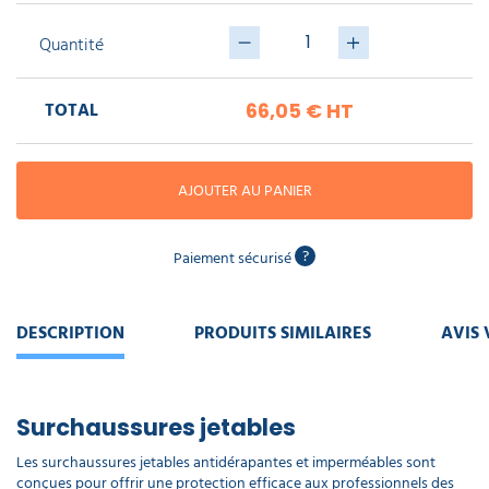
piscine
Nettoyeur
professionnel
Aspirateur
vapeur
Numatic
Quantité
Cotte
à
Anti-
Doseur
bretelles
nuisibles
Sac
lave
TOTAL
66,05 €
HT
aspirateur
vaisselle
professionnel
Nettoyants
bureautique
Accessoires
AJOUTER AU PANIER
aspirateur
professionnel
Nettoyants
voiture
?
Paiement sécurisé
DESCRIPTION
PRODUITS SIMILAIRES
AVIS 
Surchaussures jetables
Les surchaussures jetables antidérapantes et imperméables sont
conçues pour offrir une protection efficace aux professionnels des