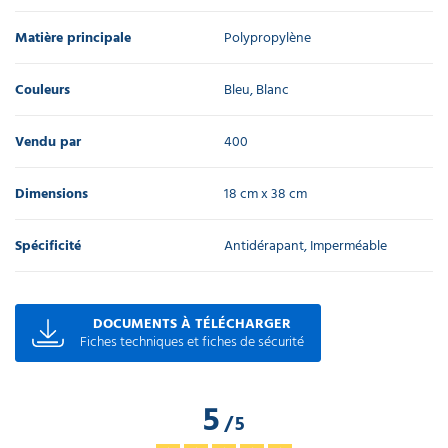
Matière principale
Polypropylène
Couleurs
Bleu, Blanc
Vendu par
400
Dimensions
18 cm x 38 cm
Spécificité
Antidérapant, Imperméable
DOCUMENTS À TÉLÉCHARGER
Fiches techniques et fiches de sécurité
5
/
5