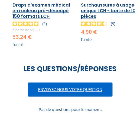
Draps d’examen médical
Surchaussures à usage
en rouleau pré-découpé
unique LCH - boîte de 100
150 formats LCH
pièces
3
5
a partir de
59,15 €
4,90 €
53,24 €
l'unité
l'unité
LES QUESTIONS/RÉPONSES
ENVOYEZ NOUS VOTRE QUESTION
Pas de questions pour le moment.