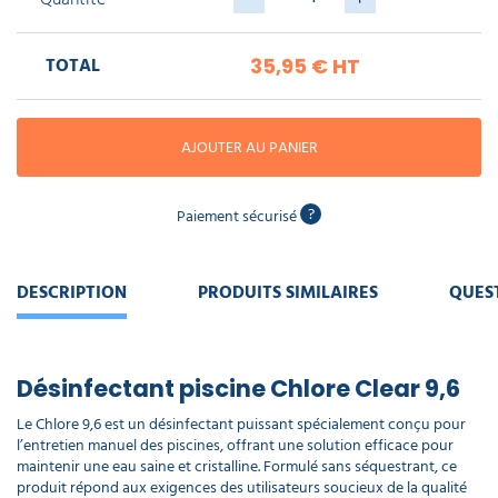
piscine
Nettoyeur
professionnel
Aspirateur
vapeur
Numatic
Cotte
TOTAL
35,95 €
HT
à
Anti-
Doseur
bretelles
nuisibles
Sac
lave
aspirateur
vaisselle
professionnel
AJOUTER AU PANIER
Nettoyants
bureautique
Accessoires
aspirateur
?
Paiement sécurisé
professionnel
Nettoyants
voiture
DESCRIPTION
PRODUITS SIMILAIRES
QUES
Désinfectant piscine Chlore Clear 9,6
Le Chlore 9,6 est un désinfectant puissant spécialement conçu pour
l’entretien manuel des piscines, offrant une solution efficace pour
maintenir une eau saine et cristalline. Formulé sans séquestrant, ce
produit répond aux exigences des utilisateurs soucieux de la qualité