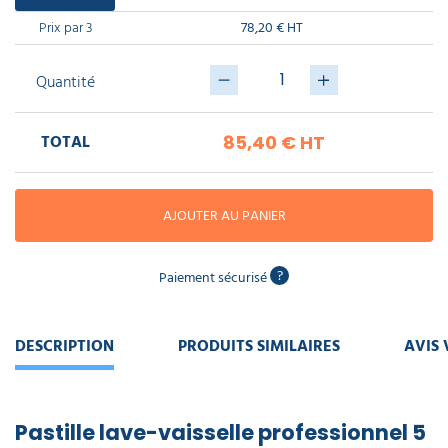
piscine
Nettoyeur
professionnel
Aspirateur
vapeur
Prix par 3
78,20 € HT
Numatic
Cotte
à
Anti-
Quantité
Doseur
bretelles
nuisibles
Sac
lave
aspirateur
vaisselle
professionnel
TOTAL
85,40 €
HT
Nettoyants
bureautique
Accessoires
aspirateur
professionnel
Nettoyants
AJOUTER AU PANIER
voiture
?
Paiement sécurisé
DESCRIPTION
PRODUITS SIMILAIRES
AVIS 
Pastille lave-vaisselle professionnel 5