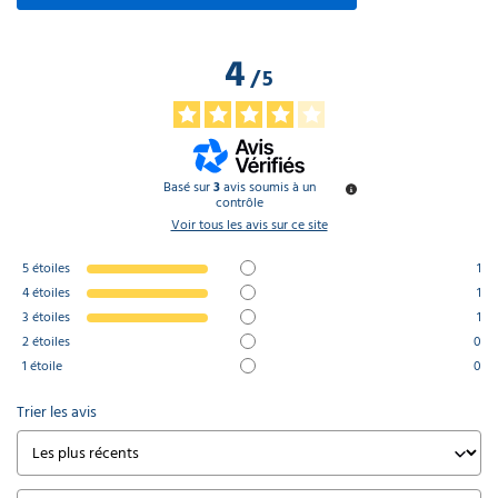
4
/
5
Basé sur
3
avis soumis à un
contrôle
Voir tous les avis sur ce site
5
étoiles
1
4
étoiles
1
3
étoiles
1
2
étoiles
0
1
étoile
0
Trier les avis