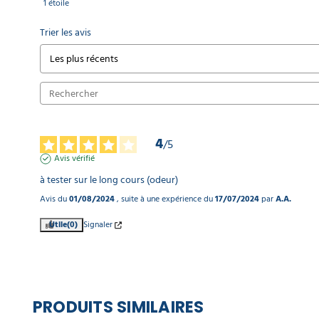
1
étoile
Trier les avis
4
/
5
Avis vérifié
à tester sur le long cours (odeur)
Avis du
01/08/2024
, suite à une expérience du
17/07/2024
par
A.A.
Utile
(0)
Signaler
PRODUITS SIMILAIRES