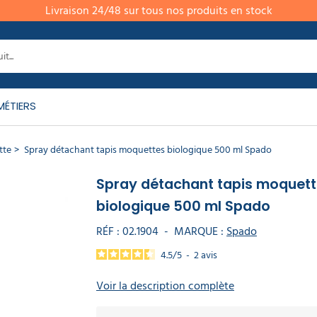
Livraison 24/48 sur tous nos produits en stock
MÉTIERS
tte
Spray détachant tapis moquettes biologique 500 ml Spado
Spray détachant tapis moquet
biologique 500 ml Spado
RÉF :
02.1904
-
MARQUE :
Spado
4.5
/
5
-
2
avis
Voir la description complète