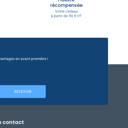
récompensée
Votre cadeau
à partir de 110 € HT
avantages en avant première !
RECEVOIR
n contact