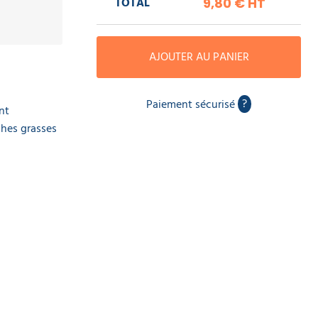
TOTAL
9,80 €
HT
AJOUTER AU PANIER
?
Paiement sécurisé
nt
ches grasses