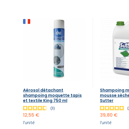
Aérosol détachant
Shampoing m
shampoing moquette tapis
mousse sèche
et textile King 750 ml
Sutter
3
12,55 €
39,80 €
l'unité
l'unité