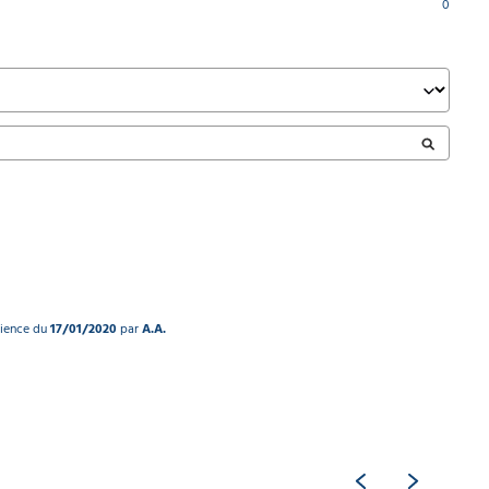
0
rience du
17/01/2020
par
A.A.