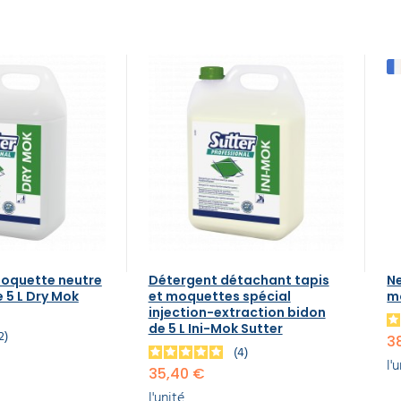
oquette neutre
Détergent détachant tapis
N
 5 L Dry Mok
et moquettes spécial
m
injection-extraction bidon
de 5 L Ini-Mok Sutter
2
3
4
l'
35,40 €
l'unité