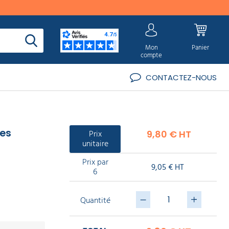
Mon
Panier
compte
CONTACTEZ-NOUS
tes
Prix
9,80 € HT
unitaire
Prix par
9,05 € HT
6
Quantité