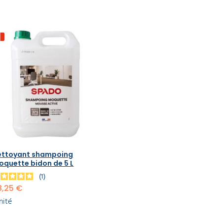
ettoyant shampoing
oquette bidon de 5 L
1
8,25 €
unité