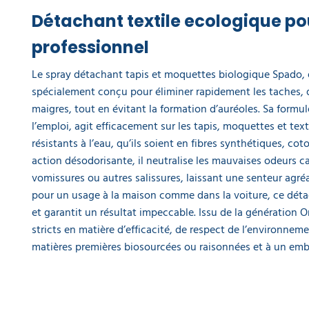
EQUIPEMENT
DE
Détachant textile ecologique po
PROTECTION
INDIVIDUELLE
professionnel
GAMME
Le spray détachant tapis et moquettes biologique Spado, 
ÉCOLOGIQUE
spécialement conçu pour éliminer rapidement les taches, q
maigres, tout en évitant la formation d’auréoles. Sa formu
PROMOS
l’emploi, agit efficacement sur les tapis, moquettes et te
résistants à l’eau, qu’ils soient en fibres synthétiques, cot
action désodorisante, il neutralise les mauvaises odeurs ca
vomissures ou autres salissures, laissant une senteur agréab
pour un usage à la maison comme dans la voiture, ce déta
et garantit un résultat impeccable. Issu de la génération Or
stricts en matière d’efficacité, de respect de l’environneme
matières premières biosourcées ou raisonnées et à un em