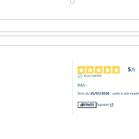
5
/
5
Avis vérifié
RAS -
Avis du
25/01/2020
, suite à une expé
Utile
(0)
Signaler