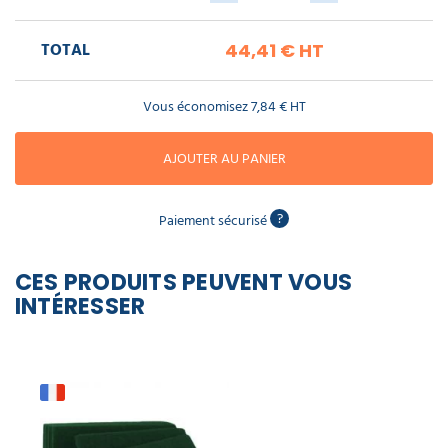
piscine
Nettoyeur
professionnel
Aspirateur
vapeur
Numatic
TOTAL
44,41 €
HT
Cotte
à
Anti-
Doseur
bretelles
nuisibles
Sac
lave
aspirateur
Vous économisez
7,84 €
HT
vaisselle
professionnel
Nettoyants
bureautique
AJOUTER AU PANIER
Accessoires
aspirateur
professionnel
Nettoyants
?
Paiement sécurisé
voiture
CES PRODUITS PEUVENT VOUS
INTÉRESSER