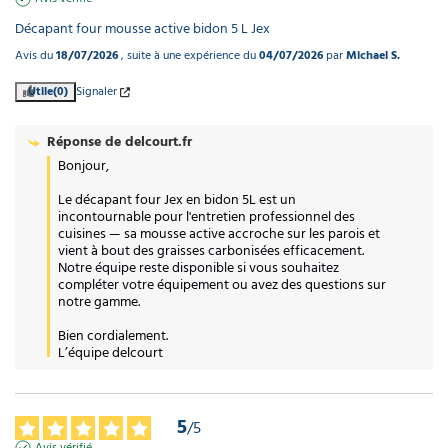
Décapant four mousse active bidon 5 L Jex
Avis du
18/07/2026
, suite à une expérience du
04/07/2026
par
Michael S.
Utile
(0)
Signaler
Réponse de
delcourt.fr
Bonjour,

Le décapant four Jex en bidon 5L est un 
incontournable pour l'entretien professionnel des 
cuisines — sa mousse active accroche sur les parois et 
vient à bout des graisses carbonisées efficacement. 
Notre équipe reste disponible si vous souhaitez 
compléter votre équipement ou avez des questions sur 
notre gamme.

Bien cordialement.

L’équipe delcourt
5
/
5
Avis vérifié