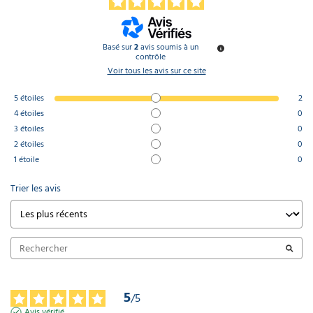
Basé sur
2
avis soumis à un
contrôle
Voir tous les avis sur ce site
5
étoiles
2
4
étoiles
0
3
étoiles
0
2
étoiles
0
1
étoile
0
Trier les avis
5
/
5
Avis vérifié