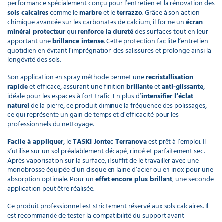
performance spécialement conçu pour l’entretien et la rénovation des
sols calcaires
comme le
marbre
et le
terrazzo
. Grâce à son action
chimique avancée sur les carbonates de calcium, il forme un
écran
minéral protecteur
qui
renforce la dureté
des surfaces tout en leur
apportant une
brillance intense
. Cette protection facilite l’entretien
quotidien en évitant l’imprégnation des salissures et prolonge ainsi la
longévité des sols.
Son application en spray méthode permet une
recristallisation
rapide
et efficace, assurant une finition
brillante
et
anti-glissante
,
idéale pour les espaces à fort trafic. En plus d’
intensifier l’éclat
naturel
de la pierre, ce produit diminue la fréquence des polissages,
ce qui représente un gain de temps et d’efficacité pour les
professionnels du nettoyage.
Facile à appliquer
, le
TASKI Jontec Terranova
est prêt à l’emploi. Il
s’utilise sur un sol préalablement décapé, rincé et parfaitement sec.
Après vaporisation sur la surface, il suffit de le travailler avec une
monobrosse équipée d’un disque en laine d’acier ou en inox pour une
absorption optimale. Pour un
effet encore plus brillant
, une seconde
application peut être réalisée.
Ce produit professionnel est strictement réservé aux sols calcaires. Il
est recommandé de tester la compatibilité du support avant