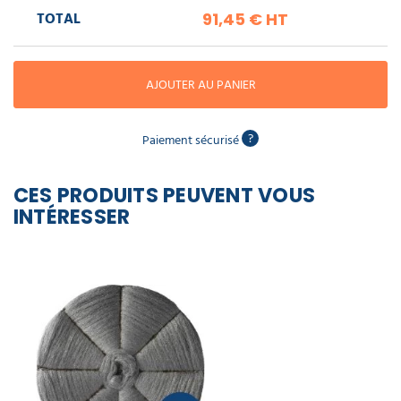
piscine
Nettoyeur
TOTAL
professionnel
91,45 €
HT
Aspirateur
vapeur
Numatic
Cotte
à
Anti-
Doseur
bretelles
nuisibles
Sac
AJOUTER AU PANIER
lave
aspirateur
vaisselle
professionnel
Nettoyants
?
Paiement sécurisé
bureautique
Accessoires
aspirateur
professionnel
Nettoyants
CES PRODUITS PEUVENT VOUS
voiture
INTÉRESSER