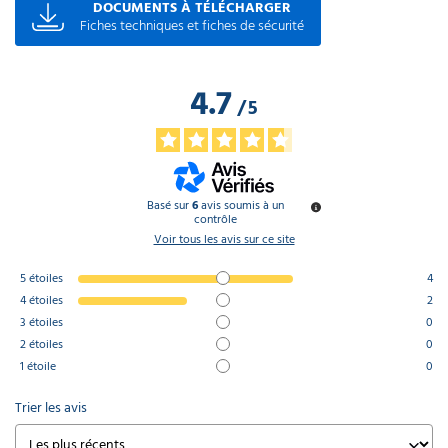
DOCUMENTS À TÉLÉCHARGER
Fiches techniques et fiches de sécurité
4.7
/
5
Basé sur
6
avis soumis à un
contrôle
Voir tous les avis sur ce site
5
étoiles
4
4
étoiles
2
3
étoiles
0
2
étoiles
0
1
étoile
0
Trier les avis