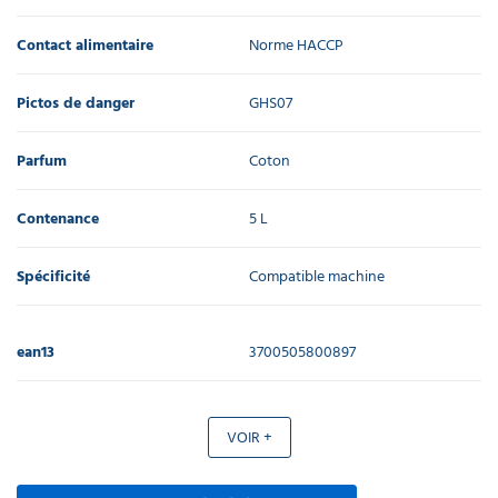
Contact alimentaire
Norme HACCP
Pictos de danger
GHS07
Parfum
Coton
Contenance
5 L
Spécificité
Compatible machine
ean13
3700505800897
VOIR +