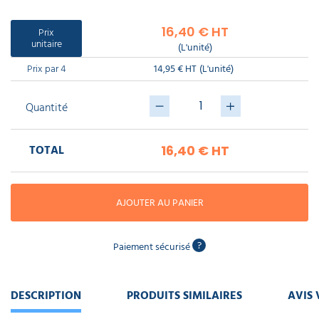
piscine
Nettoyeur
professionnel
Aspirateur
vapeur
Numatic
16,40 € HT
Prix
Cotte
unitaire
(L'unité)
à
Anti-
Doseur
bretelles
nuisibles
Sac
lave
Prix par 4
14,95 € HT
(L'unité)
aspirateur
vaisselle
professionnel
Nettoyants
Quantité
bureautique
Accessoires
aspirateur
professionnel
TOTAL
16,40 €
HT
Nettoyants
voiture
AJOUTER AU PANIER
?
Paiement sécurisé
DESCRIPTION
PRODUITS SIMILAIRES
AVIS 