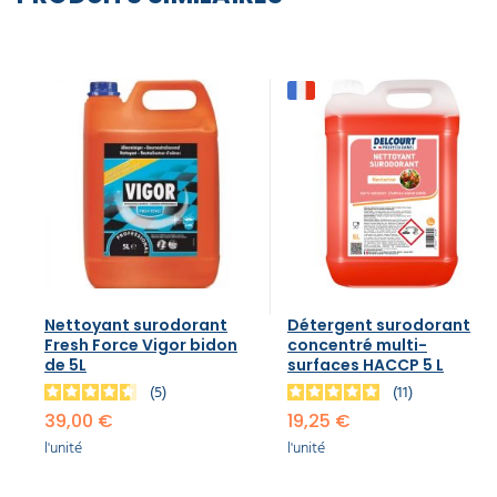
Nettoyant surodorant
Détergent surodorant
Fresh Force Vigor bidon
concentré multi-
de 5L
surfaces HACCP 5 L
5
11
39,00 €
19,25 €
l'unité
l'unité