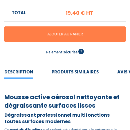
piscine
Nettoyeur
professionnel
Aspirateur
vapeur
Numatic
TOTAL
19,40 €
HT
Cotte
à
Anti-
Doseur
bretelles
nuisibles
Sac
lave
aspirateur
vaisselle
AJOUTER AU PANIER
professionnel
Nettoyants
bureautique
Accessoires
?
Paiement sécurisé
aspirateur
professionnel
Nettoyants
voiture
DESCRIPTION
PRODUITS SIMILAIRES
AVIS 
Mousse active aérosol nettoyante et
dégraissante surfaces lisses
Dégraissant professionnel multifonctions
toutes surfaces modernes
Ce
produit d'hygiène
polyvalent est adapté pour le nettoyage, le