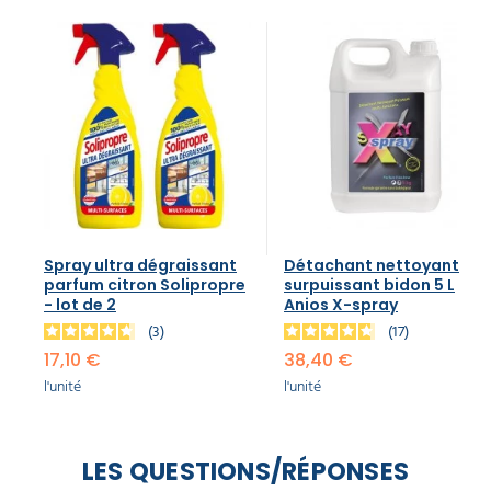
Spray ultra dégraissant
Détachant nettoyant
parfum citron Solipropre
surpuissant bidon 5 L
- lot de 2
Anios X-spray
3
17
17,10 €
38,40 €
l'unité
l'unité
LES QUESTIONS/RÉPONSES