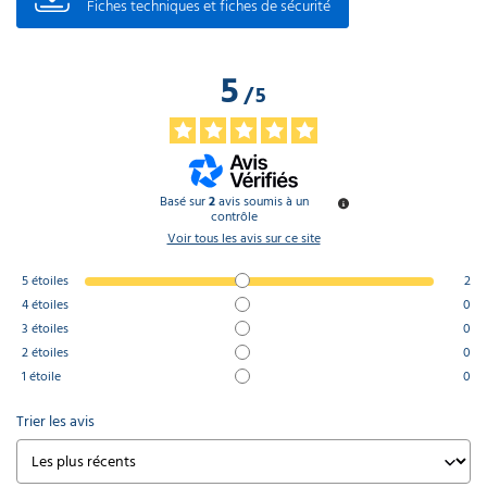
Fiches techniques et fiches de sécurité
5
/
5
Basé sur
2
avis soumis à un
contrôle
Voir tous les avis sur ce site
5
étoiles
2
4
étoiles
0
3
étoiles
0
2
étoiles
0
1
étoile
0
Trier les avis