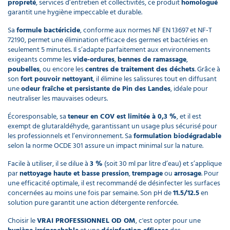
propreté
, services d’entretien et collectivités, ce produit
homologué
garantit une hygiène impeccable et durable.
Sa
formule bactéricide
, conforme aux normes NF EN 13697 et NF-T
72190, permet une élimination efficace des germes et bactéries en
seulement 5 minutes. Il s’adapte parfaitement aux environnements
exigeants comme les
vide-ordures
,
bennes de ramassage
,
poubelles
, ou encore les
centres de traitement des déchets
. Grâce à
son
fort pouvoir nettoyant
, il élimine les salissures tout en diffusant
une
odeur fraîche et persistante de Pin des Landes
, idéale pour
neutraliser les mauvaises odeurs.
Écoresponsable, sa
teneur en COV est limitée à 0,3 %
, et il est
exempt de glutaraldéhyde, garantissant un usage plus sécurisé pour
les professionnels et l’environnement. Sa
formulation biodégradable
selon la norme OCDE 301 assure un impact minimal sur la nature.
Facile à utiliser, il se dilue à
3 %
(soit 30 ml par litre d’eau) et s’applique
par
nettoyage haute et basse pression
,
trempage
ou
arrosage
. Pour
une efficacité optimale, il est recommandé de désinfecter les surfaces
concernées au moins une fois par semaine. Son pH de
11.5/12.5
en
solution pure garantit une action détergente renforcée.
Choisir le
VRAI PROFESSIONNEL OD OM
, c'est opter pour une