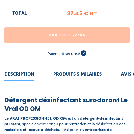
piscine
Nettoyeur
professionnel
Aspirateur
vapeur
Numatic
TOTAL
37,45 €
HT
Cotte
à
Anti-
Doseur
bretelles
nuisibles
Sac
lave
aspirateur
vaisselle
AJOUTER AU PANIER
professionnel
Nettoyants
bureautique
Accessoires
?
Paiement sécurisé
aspirateur
professionnel
Nettoyants
voiture
DESCRIPTION
PRODUITS SIMILAIRES
AVIS 
Détergent désinfectant surodorant Le
Vrai OD OM
Le
VRAI PROFESSIONNEL OD OM
est un
détergent-désinfectant
puissant
, spécialement conçu pour l'entretien et la désinfection des
matériels et locaux à déchets
. Idéal pour les
entreprises de