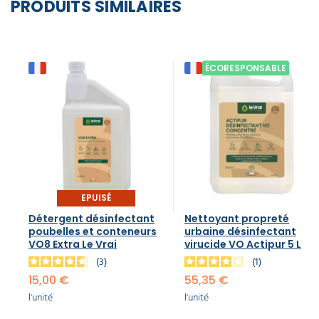
PRODUITS SIMILAIRES
ÉCORESPONSABLE
EPUISÉ
Détergent désinfectant
Nettoyant propreté
poubelles et conteneurs
urbaine désinfectant
VO8 Extra Le Vrai
virucide VO Actipur 5 L
3
1
15,00 €
55,35 €
l'unité
l'unité