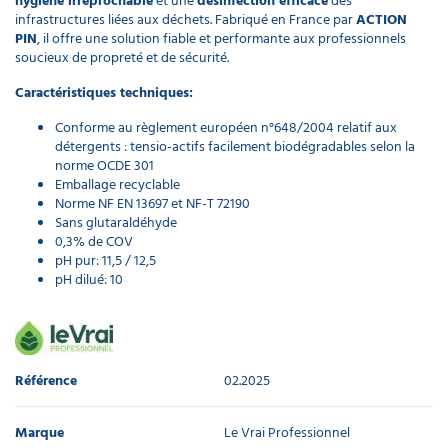
hygiène irréprochable
et une
désinfection efficace
des
infrastructures liées aux déchets. Fabriqué en France par
ACTION
PIN
, il offre une solution fiable et performante aux professionnels
soucieux de propreté et de sécurité.
Caractéristiques techniques:
Conforme au règlement européen n°648/2004 relatif aux
détergents : tensio-actifs facilement biodégradables selon la
norme OCDE 301
Emballage recyclable
Norme NF EN 13697 et NF-T 72190
Sans glutaraldéhyde
0,3% de COV
pH pur: 11,5 / 12,5
pH dilué: 10
Référence
02.2025
Marque
Le Vrai Professionnel