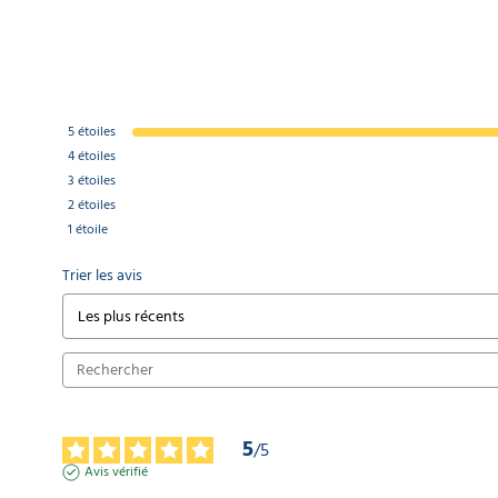
5
étoiles
4
étoiles
3
étoiles
2
étoiles
1
étoile
Trier les avis
5
/
5
Avis vérifié