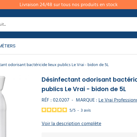
Livraison 24/48 sur tous nos produits en stock
MÉTIERS
ant odorisant bactéricide lieux publics Le Vrai - bidon de 5L
Désinfectant odorisant bactéric
publics Le Vrai - bidon de 5L
RÉF :
02.0207
-
MARQUE :
Le Vrai Profession
5
/
5
-
3
avis
Voir la description complète