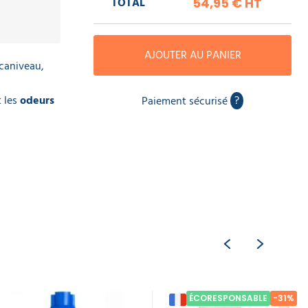
TOTAL
54,95 €
HT
AJOUTER AU PANIER
caniveau,
t les
odeurs
?
Paiement sécurisé
ÉCORESPONSABLE
-31%