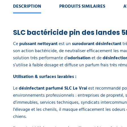
mm
DESCRIPTION
PRODUITS SIMILAIRES
A
6,90 €
l'unité
Frange
SLC bactéricide pin des landes 5
mop
microfibre
douille à
Ce
puissant nettoyant
est un
surodorant désinfectant
tr
vis - lot
son action bactéricide, de neutraliser efficacement les mau
de 3
solution très performante d’
odorisation
et de
désinfectio
17,25 €
s’utilise à faible dosage et diffuse un parfum frais très ré
l'unité
Utilisation & surfaces lavables :
Détergent
désinfectant
Le
désinfectant parfumé SLC Le Vrai
est recommandé pou
virucide
environnements professionnels : entreprises de propreté, 
pour
animaux
d’immeubles, services techniques, syndicats intercommu
EN14476
l'élevage et les chenils, il masque efficacement les odeurs
Viractif
chiens.
concentré 5
L
a partir de