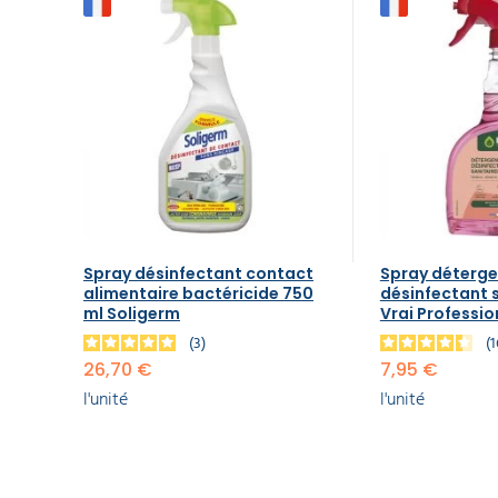
Spray désinfectant contact
Spray déterge
alimentaire bactéricide 750
désinfectant s
ml Soligerm
Vrai Professio
3
26,70 €
7,95 €
l'unité
l'unité