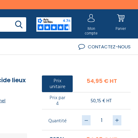
Mon
Panier
compte
CONTACTEZ-NOUS
ide lieux
Prix
54,95 € HT
unitaire
Prix par
50,15 € HT
nel
4
Quantité