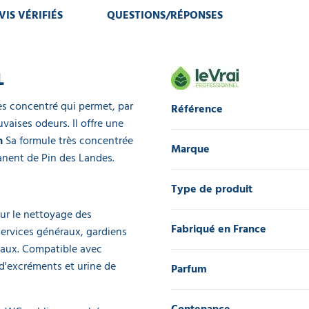
VIS VÉRIFIÉS
QUESTIONS/RÉPONSES
L
ès concentré qui permet, par
Référence
vaises odeurs. Il offre une
n
Sa formule très concentrée
Marque
manent de Pin des Landes.
Type de produit
r le nettoyage des
Fabriqué en France
services généraux, gardiens
naux. Compatible avec
 d'excréments et urine de
Parfum
Contenance