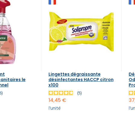
nt
Lingettes dégraissante
Dé
anitaires le
désinfectantes HACCP citron
Od
nnel
x100
Pr
16
5
14,45 €
37
l'unité
l'u