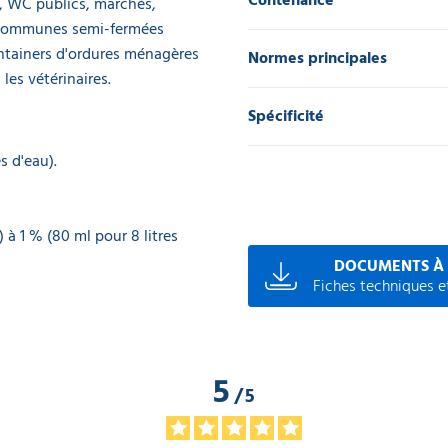
s, WC publics, marchés,
s communes semi-fermées
ontainers d'ordures ménagères
Normes principales
 les vétérinaires.
Spécificité
s d'eau).
) à 1 % (80 ml pour 8 litres
DOCUMENTS À
Fiches techniques et
5
/
5