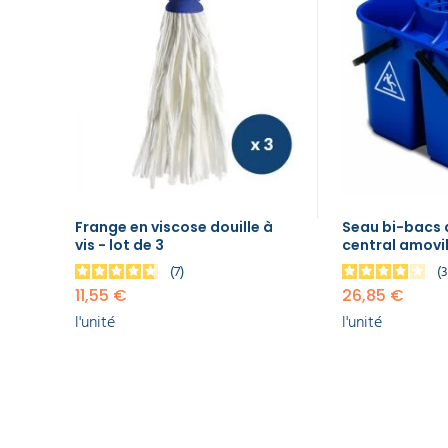
ART
à vis -
DE
lot de
LA
TABLE
3
11,55 €
l'unité
GAMME
ÉCOLOGIQUE
Seau bi-
bacs
avec
PROMOS
essoreur
central
Frange en viscose douille à
Seau bi-bacs 
amovible
vis - lot de 3
central amovibl
8 L + 6 L
26,85 €
7
l'unité
11,55 €
26,85 €
l'unité
l'unité
Manche
à balai
double
fixation
140 cm
Ø24,5