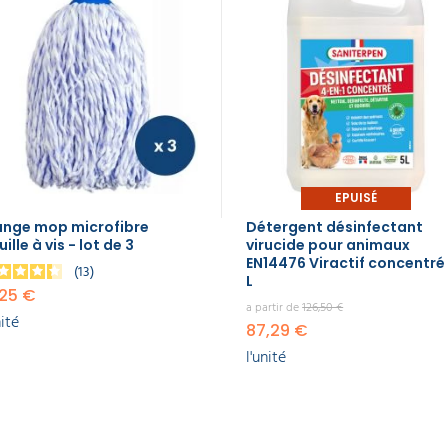
EPUISÉ
ange mop microfibre
Détergent désinfectant
ille à vis - lot de 3
virucide pour animaux
EN14476 Viractif concentré
13
L
,25 €
a partir de
126,50 €
nité
87,29 €
l'unité