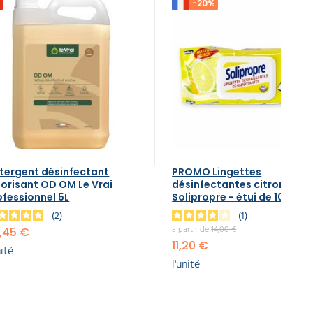
-20%
tergent désinfectant
PROMO Lingettes
orisant OD OM Le Vrai
désinfectantes citron
ofessionnel 5L
Solipropre - étui de 100
2
1
a partir de
14,00 €
,45 €
11,20 €
nité
l'unité