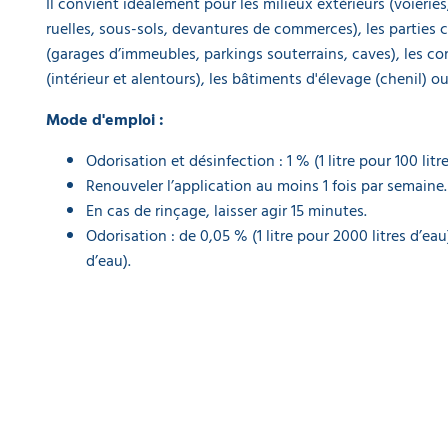
Il convient idéalement pour les milieux extérieurs (voierie
126,50 €
ruelles, sous-sols, devantures de commerces), les partie
87,29 €
(garages d’immeubles, parkings souterrains, caves), les c
l'unité
(intérieur et alentours), les bâtiments d'élevage (chenil) ou
Spray
Mode d'emploi :
désinfectant
virucide 5
Odorisation et désinfection : 1 % (1 litre pour 100 litre
en 1 pour
animaux
Renouveler l’application au moins 1 fois par semaine.
EN14476
En cas de rinçage, laisser agir 15 minutes.
Viractif 750
Odorisation : de 0,05 % (1 litre pour 2000 litres d’eau
ml
a partir de
d’eau).
13,95 €
9,49 €
l'unité