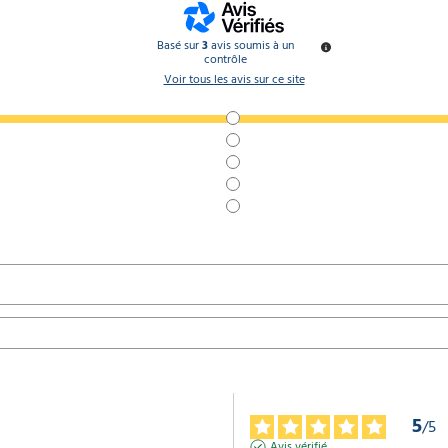
Basé sur
3
avis soumis à un
contrôle
Voir tous les avis sur ce site
5
/
5
Avis vérifié