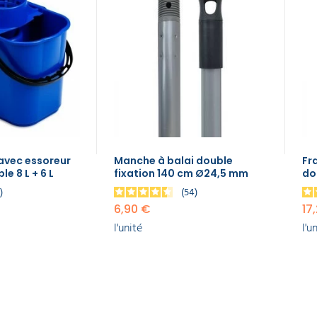
avec essoreur
Manche à balai double
Fr
e 8 L + 6 L
fixation 140 cm Ø24,5 mm
dou
3
54
6,90 €
17
l'unité
l'u