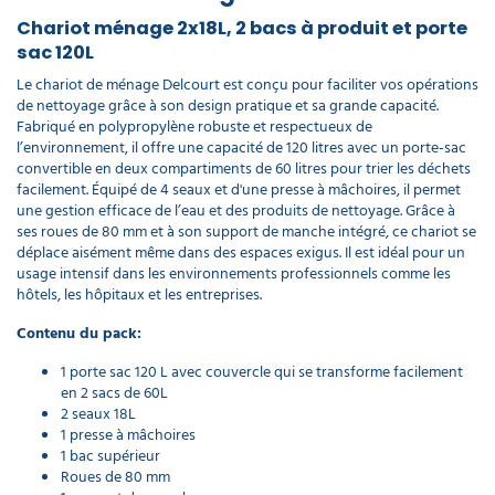
11,30 €
Chariot ménage 2x18L, 2 bacs à produit et porte
l'unité
sac 120L
Le chariot de ménage Delcourt est conçu pour faciliter vos opérations
Séparateur
de nettoyage grâce à son design pratique et sa grande capacité.
poubelle
Fabriqué en polypropylène robuste et respectueux de
pour
l’environnement, il offre une capacité de 120 litres avec un porte-sac
chariot de
convertible en deux compartiments de 60 litres pour trier les déchets
ménage
facilement. Équipé de 4 seaux et d'une presse à mâchoires, il permet
5,30 €
une gestion efficace de l’eau et des produits de nettoyage. Grâce à
l'unité
ses roues de 80 mm et à son support de manche intégré, ce chariot se
déplace aisément même dans des espaces exigus. Il est idéal pour un
usage intensif dans les environnements professionnels comme les
Structure
hôtels, les hôpitaux et les entreprises.
chariot
de
Contenu du pack:
ménage
en U
1 porte sac 120 L avec couvercle qui se transforme facilement
métal
en 2 sacs de 60L
40,90 €
2 seaux 18L
l'unité
1 presse à mâchoires
1 bac supérieur
Roues de 80 mm
Séparateur