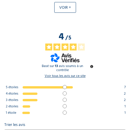
VOIR +
4
/
5
Basé sur
13
avis soumis à un
contrôle
Voir tous les avis sur ce site
5
étoiles
7
4
étoiles
2
3
étoiles
2
2
étoiles
1
1
étoile
1
Trier les avis