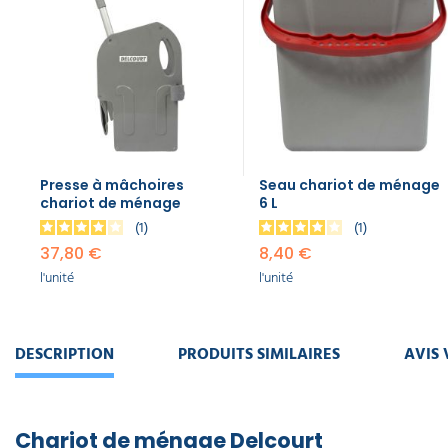
Support
balai
pour
chariot
de
ménage
11,50 €
l'unité
Presse à mâchoires
Seau chariot de ménage
Support
chariot de ménage
6 L
serpillière
pour
1
1
chariot
37,80 €
8,40 €
de
l'unité
l'unité
ménage
7,80 €
l'unité
DESCRIPTION
PRODUITS SIMILAIRES
AVIS 
Roue
pour
chariot
de
Chariot de ménage Delcourt
ménage