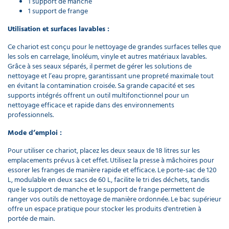
1 support de manche
de seau en
1 support de frange
U pour
chariot de
Utilisation et surfaces lavables :
ménage
17,40 €
Ce chariot est conçu pour le nettoyage de grandes surfaces telles que
l'unité
les sols en carrelage, linoléum, vinyle et autres matériaux lavables.
Grâce à ses seaux séparés, il permet de gérer les solutions de
nettoyage et l’eau propre, garantissant une propreté maximale tout
Sac à
en évitant la contamination croisée. Sa grande capacité et ses
linge
supports intégrés offrent un outil multifonctionnel pour un
sale en
nettoyage efficace et rapide dans des environnements
tissu
professionnels.
pour
chariot
Mode d’emploi :
de
ménage
Pour utiliser ce chariot, placez les deux seaux de 18 litres sur les
120 L
emplacements prévus à cet effet. Utilisez la presse à mâchoires pour
gris
essorer les franges de manière rapide et efficace. Le porte-sac de 120
22,50 €
L, modulable en deux sacs de 60 L, facilite le tri des déchets, tandis
l'unité
que le support de manche et le support de frange permettent de
ranger vos outils de nettoyage de manière ordonnée. Le bac supérieur
offre un espace pratique pour stocker les produits d'entretien à
Kit de vis
portée de main.
pour chariot