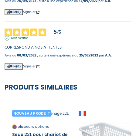
Avis du
24/09/2022
, suite à une expérience du
12/09/2022
par
A.A.
Utile
(0)
Signaler
5
/
5
Avis vérifié
CORRESPOND A NOS ATTENTES
Avis du
08/03/2022
, suite à une expérience du
25/02/2022
par
A.A.
Utile
(0)
Signaler
PRODUITS SIMILAIRES
NOUVEAU PRODUIT
plusieurs options
Seau 22L pour chariot de