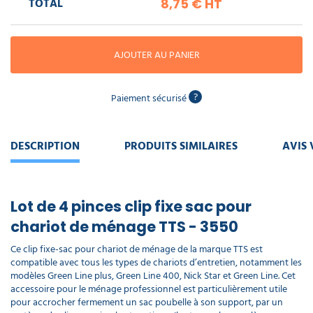
TOTAL
8,75 €
HT
piscine
Nettoyeur
professionnel
Aspirateur
vapeur
Numatic
Cotte
à
Anti-
AJOUTER AU PANIER
Doseur
bretelles
nuisibles
Sac
lave
aspirateur
vaisselle
professionnel
?
Paiement sécurisé
Nettoyants
bureautique
Accessoires
aspirateur
professionnel
DESCRIPTION
PRODUITS SIMILAIRES
AVIS 
Nettoyants
voiture
Lot de 4 pinces clip fixe sac pour
chariot de ménage TTS - 3550
Ce clip fixe-sac pour chariot de ménage de la marque TTS est
compatible avec tous les types de chariots d’entretien, notamment les
modèles Green Line plus, Green Line 400, Nick Star et Green Line. Cet
accessoire pour le ménage professionnel est particulièrement utile
pour accrocher fermement un sac poubelle à son support, par un