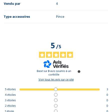
Vendu par
4
Type accessoires
Pince
5
/
5
Basé sur
3
avis soumis à un
contrôle
Voir tous les avis sur ce site
5
étoiles
3
4
étoiles
0
3
étoiles
0
2
étoiles
0
1
étoile
0