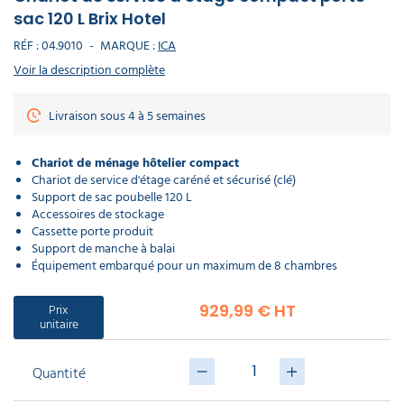
déchet
poubelle
DE
Matériel
Nettoyants
laveur
électoral
balais
professionnel
Panneau
Canon
Lavette
sac 120 L Brix Hotel
déchets
PROTECTION
cordiste
sanitaires
de
Récurage
à
microfibre
Chasuble
lourds
d’avertissement
INDIVIDUELLE
vitres
et
mousse
professionnel
tablier
RÉF :
04.9010
-
MARQUE :
ICA
Porte
danger
débouchage
serviette
Panneau
Pelle
Aspirateur
écologique
14,45 €
Voir la description complète
mural
Infirmerie
Nettoyants
d'affichage
balayette
professionnel
Sacs
l'unité
extérieur
GAMME
hôtel
Pistolet
Matériel
Sweat
médicaux
ÉCOLOGIQUE
nettoyage
nettoyage
de
DASRI
Livraison sous 4 à 5 semaines
voiture
voiture
travail
Mouchoir
Masque
Purificateur
en
respiratoire
Soin
d'air
Aspirateur
papier​
du
classe
PROMOS
linge
M
Chariot de ménage hôtelier compact
Monobrosse
Eponge
Polaire
cuisine
de
Chariot de service d'étage caréné et sécurisé (clé)
Accessoires
professionnelle
travail
Produit
EPI
Support de sac poubelle 120 L
d'accueil
Nettoyants
Aspirateur
Accessoires de stockage
Lave
hotel
Ecolabel
classe
auto
Cassette porte produit
H
Parka
Support de manche à balai
de
Équipement embarqué pour un maximum de 8 chambres
travail​
Lingette
Javel
Enrouleur
main
professionnel
Aspirateur
et
ATEX
tuyau
Prix
929,99 € HT
Chaussette
unitaire
de
Produit
travail
droguerie
Aspirateur
Destructeur
poussières
d'insectes
Quantité
dangereuses
Gilet
Produit
fluorescent