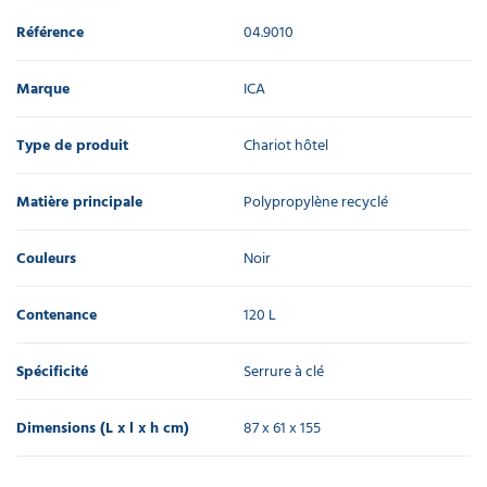
Référence
04.9010
Marque
ICA
Type de produit
Chariot hôtel
Matière principale
Polypropylène recyclé
Couleurs
Noir
Contenance
120 L
Spécificité
Serrure à clé
Dimensions (L x l x h cm)
87 x 61 x 155