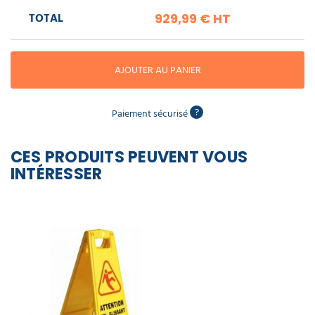
piscine
Nettoyeur
professionnel
Aspirateur
TOTAL
929,99 €
HT
vapeur
Numatic
Cotte
à
Anti-
Doseur
bretelles
nuisibles
Sac
lave
AJOUTER AU PANIER
aspirateur
vaisselle
professionnel
Nettoyants
bureautique
?
Paiement sécurisé
Accessoires
aspirateur
professionnel
Nettoyants
CES PRODUITS PEUVENT VOUS
voiture
INTÉRESSER