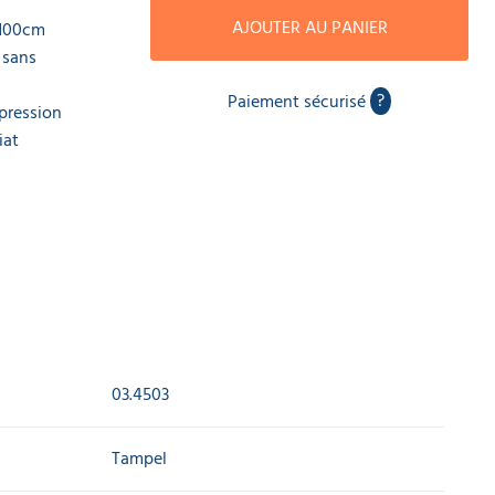
AJOUTER AU PANIER
 100cm
 sans
?
Paiement sécurisé
pression
iat
03.4503
Tampel