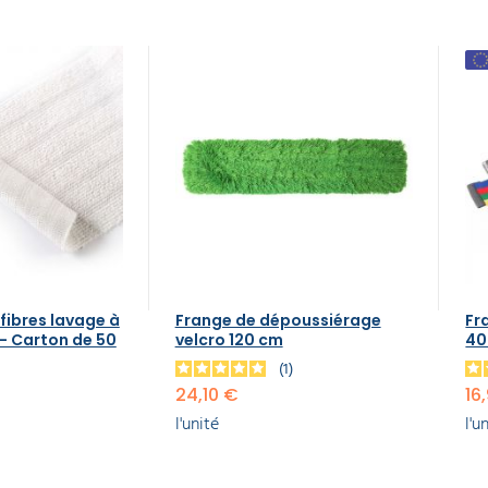
fibres lavage à
Frange de dépoussiérage
Fr
 - Carton de 50
velcro 120 cm
4
1
24,10 €
16
l'unité
l'u