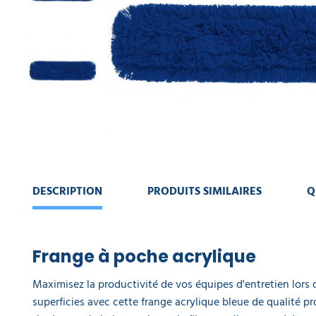
MACHINE
DE
NETTOYAGE
CONTINUER
MA
COMMANDE
COLLECTE
DES
VOIR
DÉCHETS
MON
PANIER
AMÉNAGEMENT
INTÉRIEUR
AMÉNAGEMENT
DESCRIPTION
PRODUITS SIMILAIRES
Q
EXTÉRIEUR
ART
DE
Frange à poche acrylique
LA
TABLE
Maximisez la productivité de vos équipes d'entretien lors
superficies avec cette frange acrylique bleue de qualité p