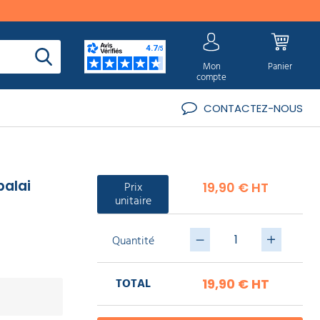
Mon
Panier
compte
CONTACTEZ-NOUS
balai
Prix
19,90 € HT
unitaire
Quantité
TOTAL
19,90 €
HT