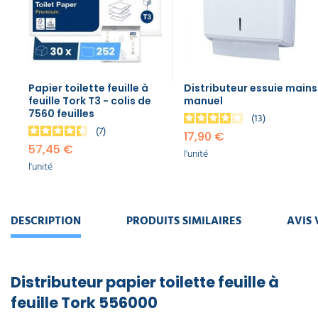
Papier toilette feuille à
Distributeur essuie mains
feuille Tork T3 - colis de
manuel
7560 feuilles
13
7
17,90 €
57,45 €
l'unité
l'unité
DESCRIPTION
PRODUITS SIMILAIRES
AVIS 
Distributeur papier toilette feuille à
feuille​ Tork 556000