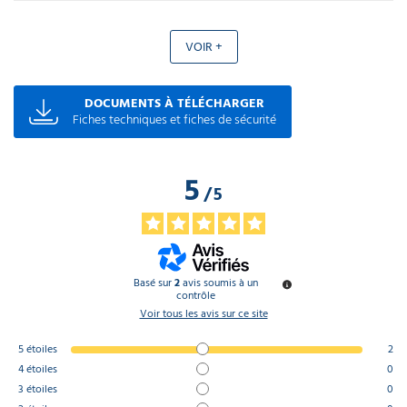
VOIR +
DOCUMENTS À TÉLÉCHARGER
Fiches techniques et fiches de sécurité
5
/
5
Basé sur
2
avis soumis à un
contrôle
Voir tous les avis sur ce site
5
étoiles
2
4
étoiles
0
3
étoiles
0