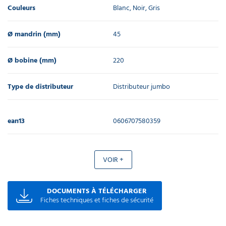
Couleurs
Blanc, Noir, Gris
Ø mandrin (mm)
45
Ø bobine (mm)
220
Type de distributeur
Distributeur jumbo
ean13
0606707580359
VOIR +
DOCUMENTS À TÉLÉCHARGER
Fiches techniques et fiches de sécurité