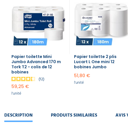
naturel 2
plis
Advanced
12 x 170 m
39,90 €
l'unité
Papier toilette Mini
Papier toilette 2 plis
Jumbo Advanced 170 m
Lucart L One mini 12
Tork T2 - colis de 12
bobines Jumbo
bobines
51,80 €
12
l'unité
59,25 €
l'unité
DESCRIPTION
PRODUITS SIMILAIRES
AVIS 