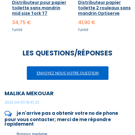
Distributeur pour papier
Distributeur papier
toilette sans mandrin
toilette 2 rouleaux sans
mid size Tork T7
mandrin Optiserve
34,75 €
41,90 €
l'unité
l'unité
LES QUESTIONS/RÉPONSES
ENVOYEZ NOUS VOTRE QUESTION
MALIKA MEKOUAR
2023-04-05 16:47:25
je n'arrive pas a obtenir votre no de phone
pour vous contacter; merci de me répondre
rapidement
Bonjour madame,