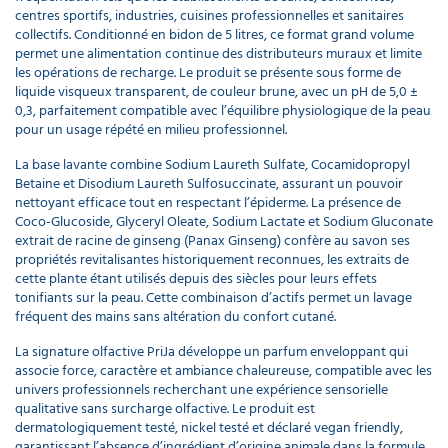
centres sportifs, industries, cuisines professionnelles et sanitaires
collectifs. Conditionné en bidon de 5 litres, ce format grand volume
permet une alimentation continue des distributeurs muraux et limite
les opérations de recharge. Le produit se présente sous forme de
liquide visqueux transparent, de couleur brune, avec un pH de 5,0 ±
0,3, parfaitement compatible avec l’équilibre physiologique de la peau
pour un usage répété en milieu professionnel.
La base lavante combine Sodium Laureth Sulfate, Cocamidopropyl
Betaine et Disodium Laureth Sulfosuccinate, assurant un pouvoir
nettoyant efficace tout en respectant l’épiderme. La présence de
Coco-Glucoside, Glyceryl Oleate, Sodium Lactate et Sodium Gluconate
extrait de racine de ginseng (Panax Ginseng) confère au savon ses
propriétés revitalisantes historiquement reconnues, les extraits de
cette plante étant utilisés depuis des siècles pour leurs effets
tonifiants sur la peau. Cette combinaison d’actifs permet un lavage
fréquent des mains sans altération du confort cutané.
La signature olfactive PriJa développe un parfum enveloppant qui
associe force, caractère et ambiance chaleureuse, compatible avec les
univers professionnels recherchant une expérience sensorielle
qualitative sans surcharge olfactive. Le produit est
dermatologiquement testé, nickel testé et déclaré vegan friendly,
garantissant l’absence d’ingrédient d’origine animale dans la formule.