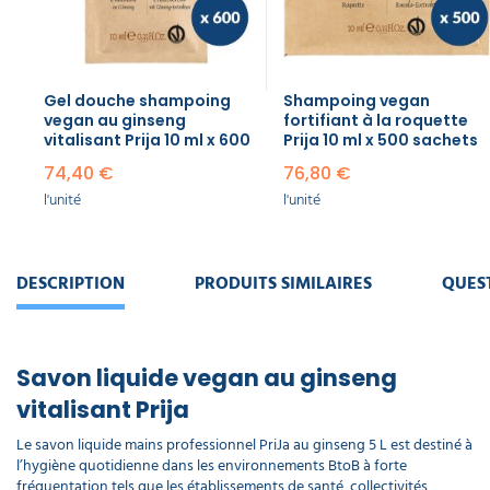
vitalisant
au
ginseng
Prija
flacon
Gel douche shampoing
Shampoing vegan
380 ml
vegan au ginseng
fortifiant à la roquette
5,90 €
vitalisant Prija 10 ml x 600
Prija 10 ml x 500 sachets
l'unité
74,40 €
76,80 €
l'unité
l'unité
Gel
corps et
cheveux
vitalisant
DESCRIPTION
PRODUITS SIMILAIRES
QUES
au
ginseng
Prija
flacon
40 ml x
Savon liquide vegan au ginseng
216
vitalisant Prija
98,60 €
l'unité
Le savon liquide mains professionnel PriJa au ginseng 5 L est destiné à
l’hygiène quotidienne dans les environnements BtoB à forte
fréquentation tels que les établissements de santé, collectivités,