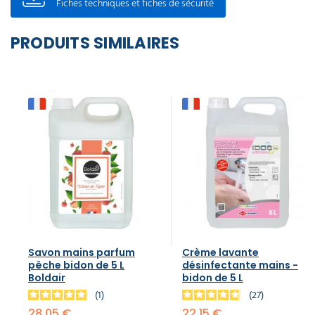
Fiches techniques et fiches de sécurité
PRODUITS SIMILAIRES
Savon mains parfum
Crème lavante
pêche bidon de 5 L
désinfectante mains -
Boldair
bidon de 5 L
1
27
28,05 €
22,15 €