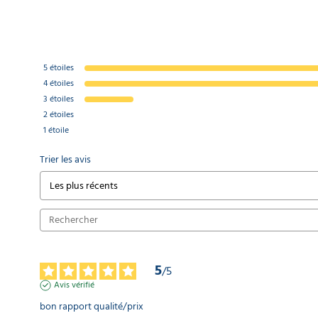
5
étoiles
4
étoiles
3
étoiles
2
étoiles
1
étoile
Trier les avis
5
/
5
Avis vérifié
bon rapport qualité/prix