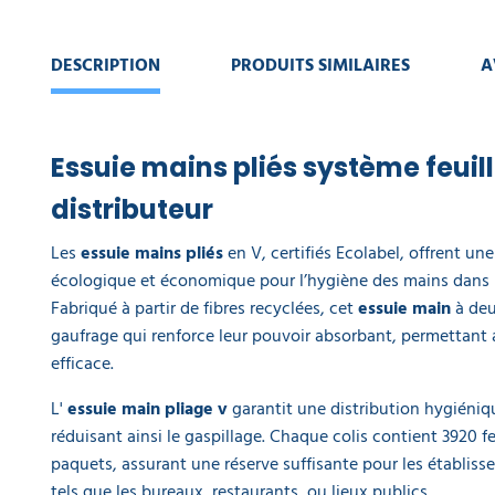
mains
Rossignol
a partir de
DESCRIPTION
PRODUITS SIMILAIRES
A
40,50 €
38,07 €
l'unité
Crème
Essuie mains pliés​ système feuill
lavante
désinfectante
distributeur
mains -
bidon de 5 L
Les
essuie mains pliés​
en V, certifiés Ecolabel, offrent une
22,15 €
écologique et économique pour l’hygiène des mains dans l
l'unité
Fabriqué à partir de fibres recyclées, cet
essuie main
à deu
gaufrage qui renforce leur pouvoir absorbant, permettant 
Spray
efficace.
nettoyant
détartrant
sanitaires
L'
essuie main pliage v
garantit une distribution hygiénique
750 ml
réduisant ainsi le gaspillage. Chaque colis contient 3920 fe
Delcourt -
paquets, assurant une réserve suffisante pour les établiss
lot de 2
9,80 €
tels que les bureaux, restaurants, ou lieux publics.