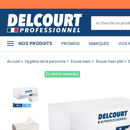
er
MENU
Cet
article
a
CATÉGORIES
bien
NOS PRODUITS
PROMOS
MARQUES
VOS 
été
ajouté
à
PRODUITS
Accueil
Hygiène de la personne
Essuie main
Essuie main plié
E
votre
NETTOYANTS
panier
ÉCORESPONSABLE
Essuie
MATÉRIEL
DE
mains
NETTOYAGE
double
épaisseur
Ecolabel
MACHINE
plié en V
DE
NETTOYAGE
- 3800
feuilles
RÉF :