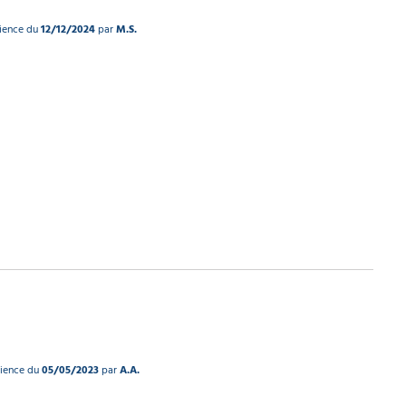
rience du
12/12/2024
par
M.S.
rience du
05/05/2023
par
A.A.