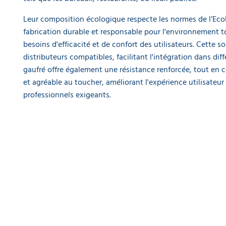
l'unité
Leur composition écologique respecte les normes de l’Ecol
fabrication durable et responsable pour l'environnement 
Distributeur
essuie
besoins d'efficacité et de confort des utilisateurs. Cette s
mains
distributeurs compatibles, facilitant l'intégration dans dif
manuel
gaufré offre également une résistance renforcée, tout en
17,90 €
l'unité
et agréable au toucher, améliorant l'expérience utilisateu
professionnels exigeants.