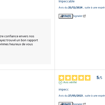
Impeccable
Avis du
25/12/2024
, suite à une expé
Utile
(0)
Signaler
tre confiance envers nos 
ayez trouvé un bon rapport 
 sommes heureux de vous 
5
/
5
Avis vérifié
impecc
Avis du
27/05/2023
, suite à une expé
Utile
(0)
Signaler