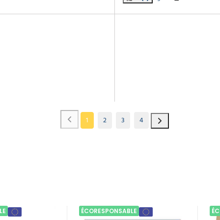
1
2
3
4
LE
ÉCORESPONSABLE
ÉC