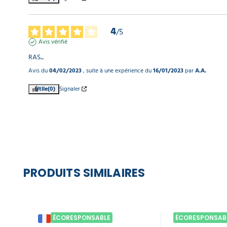
4
/
5
Avis vérifié
RAS...
Avis du
04/02/2023
, suite à une expérience du
16/01/2023
par
A.A.
Utile
(0)
Signaler
PRODUITS SIMILAIRES
ÉCORESPONSABLE
ÉCORESPONSAB