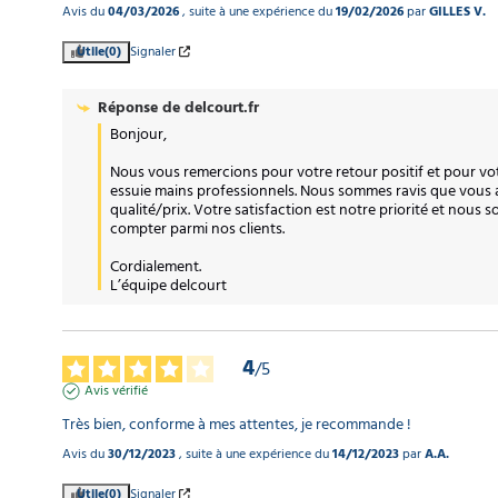
Avis du
04/03/2026
, suite à une expérience du
19/02/2026
par
GILLES V.
Utile
(0)
Signaler
Réponse de
delcourt.fr
Bonjour,  

Nous vous remercions pour votre retour positif et pour vo
essuie mains professionnels. Nous sommes ravis que vous 
qualité/prix. Votre satisfaction est notre priorité et nous
compter parmi nos clients.  

Cordialement.

L’équipe delcourt
4
/
5
Avis vérifié
Très bien, conforme à mes attentes, je recommande !
Avis du
30/12/2023
, suite à une expérience du
14/12/2023
par
A.A.
Utile
(0)
Signaler