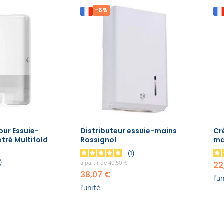
-6%
our Essuie-
Distributeur essuie-mains
Cr
tré Multifold
Rossignol
ma
1
3
a partir de
40,50 €
22
38,07 €
l'u
l'unité