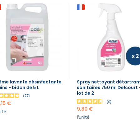
ème lavante désinfectante
Spray nettoyant détartran
ins - bidon de 5 L
sanitaires 750 ml Delcourt 
lot de 2
27
3
,15 €
9,80 €
nité
l'unité