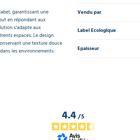
abel, garantissant une
Vendu par
tout en répondant aux
olution s'adapte aux
Label Ecologique
férents espaces. Le design
 conservant une texture douce
Epaisseur
r dans les environnements
4.4
/
5