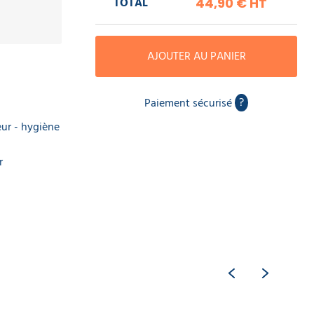
TOTAL
44,90 €
HT
AJOUTER AU PANIER
?
Paiement sécurisé
teur - hygiène
r