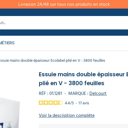
Livraison 24/48 sur tous nos produits en stock
MÉTIERS
ssuie mains double épaisseur Ecolabel plié en V - 3800 feuilles
Essuie mains double épaisseur 
plié en V - 3800 feuilles
RÉF :
01.1281
-
MARQUE :
Delcourt
4.4
/
5
-
17
avis
Voir la description complète