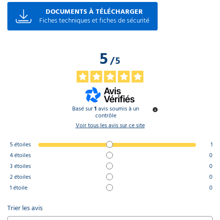
DOCUMENTS À TÉLÉCHARGER
Fiches techniques et fiches de sécurité
5
/
5
Basé sur
1
avis soumis à un
contrôle
Voir tous les avis sur ce site
5
étoiles
1
4
étoiles
0
3
étoiles
0
2
étoiles
0
1
étoile
0
Trier les avis