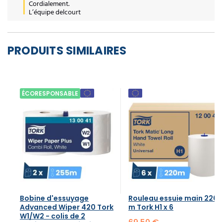
Cordialement.

L’équipe delcourt
PRODUITS SIMILAIRES
ÉCORESPONSABLE
Bobine d'essuyage
Rouleau essuie main 220
Advanced Wiper 420 Tork
m Tork H1 x 6
W1/W2 - colis de 2