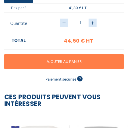
piscine
Nettoyeur
professionnel
Aspirateur
vapeur
Prix par 3
41,80 € HT
Numatic
Cotte
à
Anti-
Quantité
Doseur
bretelles
nuisibles
Sac
lave
aspirateur
vaisselle
professionnel
TOTAL
44,50 €
HT
Nettoyants
bureautique
Accessoires
aspirateur
professionnel
Nettoyants
AJOUTER AU PANIER
voiture
?
Paiement sécurisé
CES PRODUITS PEUVENT VOUS
INTÉRESSER