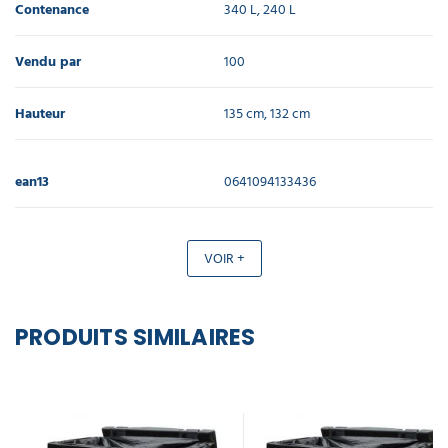
Contenance
340 L, 240 L
Vendu par
100
Hauteur
135 cm, 132 cm
ean13
0641094133436
VOIR +
PRODUITS SIMILAIRES