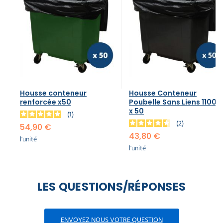
Housse conteneur
Housse Conteneur
renforcée x50
Poubelle Sans Liens 1100L
x 50
1
2
54,90 €
43,80 €
l'unité
l'unité
LES QUESTIONS/RÉPONSES
ENVOYEZ NOUS VOTRE QUESTION