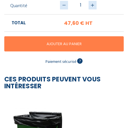
piscine
Nettoyeur
Quantité
professionnel
Aspirateur
vapeur
Numatic
Cotte
à
Anti-
TOTAL
47,60 €
HT
Doseur
bretelles
nuisibles
Sac
lave
aspirateur
vaisselle
professionnel
Nettoyants
AJOUTER AU PANIER
bureautique
Accessoires
aspirateur
professionnel
Nettoyants
?
Paiement sécurisé
voiture
CES PRODUITS PEUVENT VOUS
INTÉRESSER