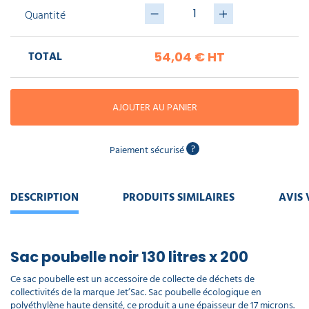
piscine
Nettoyeur
professionnel
Quantité
Aspirateur
vapeur
Numatic
Cotte
à
Anti-
TOTAL
Doseur
54,04 €
HT
bretelles
nuisibles
Sac
lave
aspirateur
vaisselle
professionnel
Nettoyants
AJOUTER AU PANIER
bureautique
Accessoires
aspirateur
professionnel
Nettoyants
?
Paiement sécurisé
voiture
DESCRIPTION
PRODUITS SIMILAIRES
AVIS 
Sac poubelle noir 130 litres x 200
Ce sac poubelle est un accessoire de collecte de déchets de
collectivités de la marque Jet’Sac. Sac poubelle écologique en
polyéthylène haute densité, ce produit a une épaisseur de 17 microns.