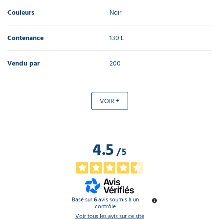
Couleurs
Noir
Contenance
130 L
Vendu par
200
VOIR +
4.5
/
5
Basé sur
6
avis soumis à un
contrôle
Voir tous les avis sur ce site