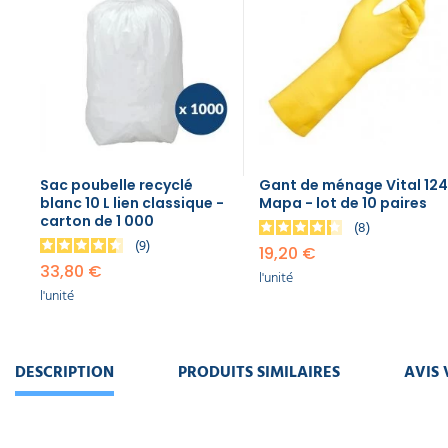
119,00 €
l'unité
Sac poubelle recyclé
Gant de ménage Vital 124
blanc 10 L lien classique -
Mapa - lot de 10 paires
carton de 1 000
8
9
19,20 €
33,80 €
l'unité
l'unité
DESCRIPTION
PRODUITS SIMILAIRES
AVIS 