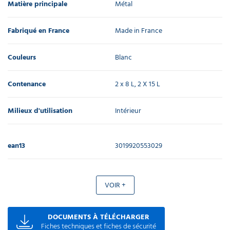
Matière principale
Métal
Fabriqué en France
Made in France
Couleurs
Blanc
Contenance
2 x 8 L, 2 X 15 L
Milieux d'utilisation
Intérieur
ean13
3019920553029
VOIR +
DOCUMENTS À TÉLÉCHARGER
Fiches techniques et fiches de sécurité