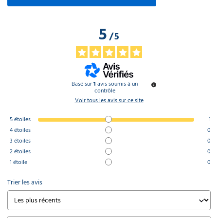
5
/
5
Basé sur
1
avis soumis à un
contrôle
Voir tous les avis sur ce site
5
étoiles
1
4
étoiles
0
3
étoiles
0
2
étoiles
0
1
étoile
0
Trier les avis