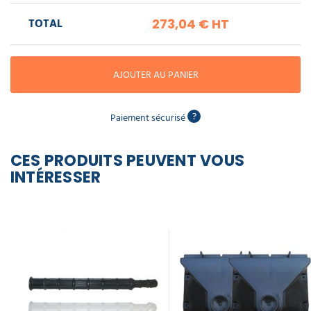
piscine
Nettoyeur
professionnel
Aspirateur
vapeur
TOTAL
273,04 €
HT
Numatic
Cotte
à
Anti-
Doseur
bretelles
nuisibles
Sac
lave
aspirateur
AJOUTER AU PANIER
vaisselle
professionnel
Nettoyants
bureautique
?
Paiement sécurisé
Accessoires
aspirateur
professionnel
Nettoyants
CES PRODUITS PEUVENT VOUS
voiture
INTÉRESSER