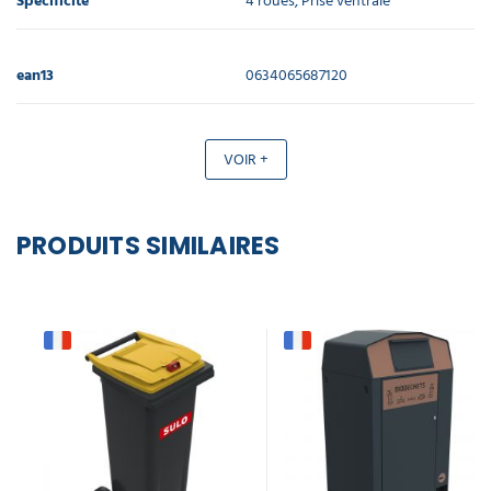
Spécificité
4 roues, Prise ventrale
ean13
0634065687120
VOIR +
PRODUITS SIMILAIRES