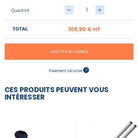
piscine
Nettoyeur
conteneur
professionnel
Aspirateur
vapeur
Quantité
Numatic
poubelle
Cotte
Sulo
à
15,60 €
Anti-
Doseur
bretelles
nuisibles
Sac
TOTAL
l'unité
109,90 €
HT
lave
aspirateur
vaisselle
professionnel
Nettoyants
bureautique
AJOUTER AU PANIER
Accessoires
aspirateur
professionnel
Nettoyants
voiture
?
Paiement sécurisé
CES PRODUITS PEUVENT VOUS
INTÉRESSER