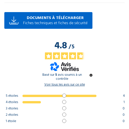
DOCUMENTS À TÉLÉCHARGER
Fiches techniques et fiches de sécurité
4.8
/
5
Basé sur
5
avis soumis à un
contrôle
Voir tous les avis sur ce site
5
étoiles
4
4
étoiles
1
3
étoiles
0
2
étoiles
0
1
étoile
0