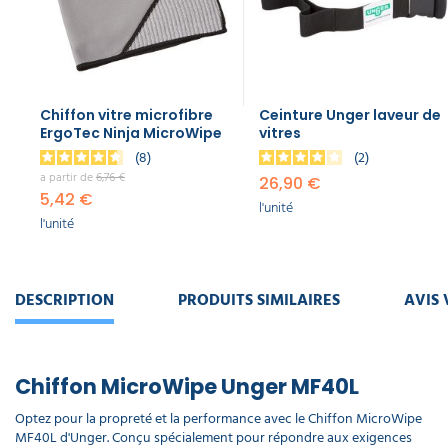
Chiffon vitre microfibre
Ceinture Unger laveur de
ErgoTec Ninja MicroWipe
vitres
8
2
a partir de
6,76 €
26,90 €
5,42 €
l'unité
l'unité
DESCRIPTION
PRODUITS SIMILAIRES
AVIS 
Chiffon MicroWipe Unger MF40L
Optez pour la propreté et la performance avec le Chiffon MicroWipe
MF40L d'Unger. Conçu spécialement pour répondre aux exigences