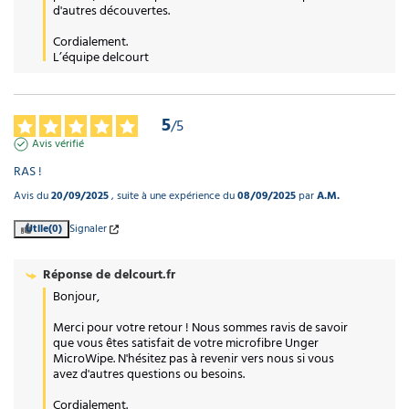
d'autres découvertes.

Cordialement.

L’équipe delcourt
5
/
5
Avis vérifié
RAS !
Avis du
20/09/2025
, suite à une expérience du
08/09/2025
par
A.M.
Utile
(0)
Signaler
Réponse de
delcourt.fr
Bonjour, 

Merci pour votre retour ! Nous sommes ravis de savoir 
que vous êtes satisfait de votre microfibre Unger 
MicroWipe. N'hésitez pas à revenir vers nous si vous 
avez d'autres questions ou besoins. 

Cordialement.
