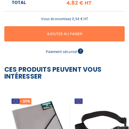
piscine
TOTAL
4,82 €
HT
vitre
Nettoyeur
professionnel
Aspirateur
vapeur
Unger 4
Numatic
en 1
Cotte
Vous économisez
0,54 €
HT
ErgoTec
à
Anti-
Doseur
bretelles
Ninja
nuisibles
Sac
lave
aspirateur
79,90 €
vaisselle
AJOUTER AU PANIER
professionnel
l'unité
Nettoyants
bureautique
Accessoires
?
Paiement sécurisé
aspirateur
professionnel
Nettoyants
voiture
CES PRODUITS PEUVENT VOUS
INTÉRESSER
-20%