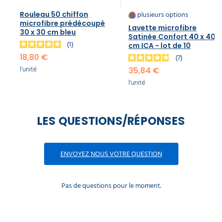
plusieurs options
Rouleau 50 chiffon
microfibre prédécoupé
Lavette microfibre
30 x 30 cm bleu
Satinée Confort 40 x 40
1
cm ICA - lot de 10
18,80 €
7
l'unité
35,84 €
l'unité
LES QUESTIONS/RÉPONSES
ENVOYEZ NOUS VOTRE QUESTION
Pas de questions pour le moment.