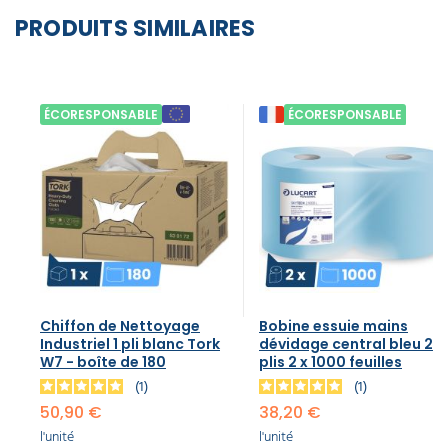
PRODUITS SIMILAIRES
ÉCORESPONSABLE
ÉCORESPONSABLE
Chiffon de Nettoyage
Bobine essuie mains
Industriel 1 pli blanc Tork
dévidage central bleu 2
W7 - boîte de 180
plis 2 x 1000 feuilles
1
1
50,90 €
38,20 €
l'unité
l'unité