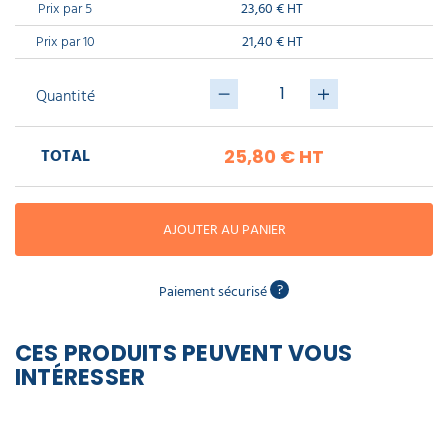
piscine
Prix par 5
23,60 € HT
Nettoyeur
professionnel
Aspirateur
vapeur
Numatic
Prix par 10
21,40 € HT
Cotte
à
Anti-
Doseur
bretelles
nuisibles
Sac
Quantité
lave
aspirateur
vaisselle
professionnel
Nettoyants
TOTAL
25,80 €
HT
bureautique
Accessoires
aspirateur
professionnel
Nettoyants
voiture
AJOUTER AU PANIER
?
Paiement sécurisé
CES PRODUITS PEUVENT VOUS
INTÉRESSER