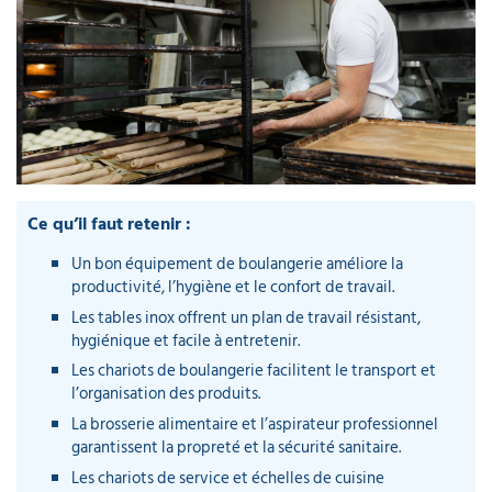
piscine
Nettoyeur
professionnel
Aspirateur
vapeur
Numatic
Cotte
à
Anti-
Doseur
bretelles
nuisibles
Sac
lave
aspirateur
vaisselle
professionnel
Nettoyants
bureautique
Accessoires
aspirateur
professionnel
Ce qu’il faut retenir :
Nettoyants
voiture
Un bon équipement de boulangerie améliore la
productivité, l’hygiène et le confort de travail.
Les tables inox offrent un plan de travail résistant,
hygiénique et facile à entretenir.
Les chariots de boulangerie facilitent le transport et
l’organisation des produits.
La brosserie alimentaire et l’aspirateur professionnel
garantissent la propreté et la sécurité sanitaire.
Les chariots de service et échelles de cuisine