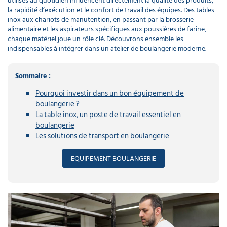
utilisés au quotidien influencent directement la qualité des produits,
déchet
poubelle
DE
Infirmerie
Nettoyants
laveur
électoral
professionnel
Canon
Lavette
la rapidité d’exécution et le confort de travail des équipes. Des tables
déchets
PROTECTION
sanitaires
de
Récurage
à
microfibre
Chasuble
lourds
INDIVIDUELLE
inox aux chariots de manutention, en passant par la brosserie
vitres
et
mousse
professionnel
tablier
Porte
Manche
débouchage
alimentaire et les aspirateurs spécifiques aux poussières de farine,
serviette
Matériel
Panneau
a
Aspirateur
écologique
chaque matériel joue un rôle clé. Découvrons ensemble les
mural
cordiste
Nettoyants
d'affichage
balais
professionnel
Sacs
extérieur
GAMME
indispensables à intégrer dans un atelier de boulangerie moderne.
hôtel
Monobrosse
Matériel
Sweat
médicaux
ÉCOLOGIQUE
nettoyage
de
DASRI
voiture
travail
Mouchoir
Masque
Purificateur
en
respiratoire
Sommaire :
Soin
d'air
Aspirateur
Pistolet
papier​
du
classe
PROMOS
nettoyage
linge
M
Pourquoi investir dans un bon équipement de
voiture
Eponge
Polaire
cuisine
de
Accessoires
boulangerie ?
professionnelle
travail
Produit
EPI
La table inox, un poste de travail essentiel en
d'accueil
Nettoyants
Aspirateur
Lave
hotel
boulangerie
Ecolabel
classe
auto
H
Les solutions de transport en boulangerie
Parka
de
travail​
Lingette
Javel
Enrouleur
EQUIPEMENT BOULANGERIE
main
professionnel
Aspirateur
et
ATEX
tuyau
Chaussette
de
Produit
travail
droguerie
Aspirateur
Destructeur
poussières
d'insectes
dangereuses
Gilet
Produit
fluorescent