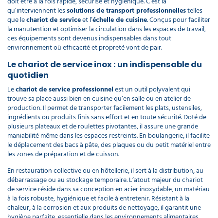
doit être à la fois rapide, sécurisé et hygiénique. C’est là
qu’interviennent les
solutions de transport professionnelles
telles
que le
chariot de service
et l’
échelle de cuisine
. Conçus pour faciliter
la manutention et optimiser la circulation dans les espaces de travail,
ces équipements sont devenus indispensables dans tout
environnement où efficacité et propreté vont de pair.
Le chariot de service inox : un indispensable du
quotidien
Le
chariot de service professionnel
est un outil polyvalent qui
trouve sa place aussi bien en cuisine qu’en salle ou en atelier de
production. Il permet de transporter facilement les plats, ustensiles,
ingrédients ou produits finis sans effort et en toute sécurité. Doté de
plusieurs plateaux et de roulettes pivotantes, il assure une grande
maniabilité même dans les espaces restreints. En boulangerie, il facilite
le déplacement des bacs à pâte, des plaques ou du petit matériel entre
les zones de préparation et de cuisson.
En restauration collective ou en hôtellerie, il sert à la distribution, au
débarrassage ou au stockage temporaire. L’atout majeur du chariot
de service réside dans sa conception en acier inoxydable, un matériau
à la fois robuste, hygiénique et facile à entretenir. Résistant à la
chaleur, à la corrosion et aux produits de nettoyage, il garantit une
hygiène parfaite, essentielle dans les environnements alimentaires.